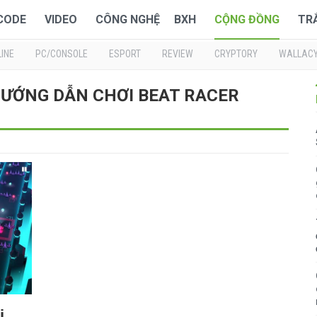
 CODE
VIDEO
CÔNG NGHỆ
BXH
CỘNG ĐỒNG
TR
INE
PC/CONSOLE
ESPORT
REVIEW
CRYPTORY
WALLAC
: HƯỚNG DẪN CHƠI BEAT RACER
i