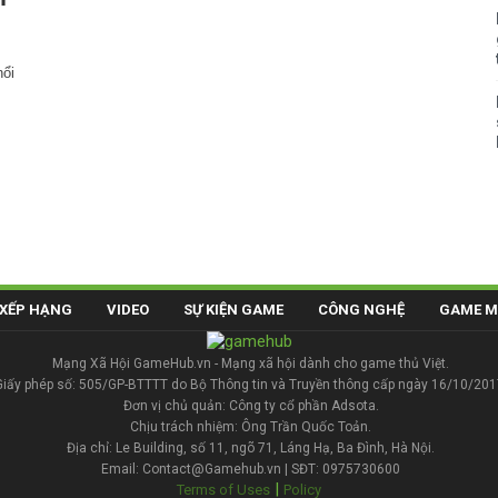
ổi
XẾP HẠNG
VIDEO
SỰ KIỆN GAME
CÔNG NGHỆ
GAME M
Mạng Xã Hội GameHub.vn - Mạng xã hội dành cho game thủ Việt.
Giấy phép số: 505/GP-BTTTT do Bộ Thông tin và Truyền thông cấp ngày 16/10/201
Đơn vị chủ quản: Công ty cổ phần Adsota.
Chịu trách nhiệm: Ông Trần Quốc Toản.
Địa chỉ: Le Building, số 11, ngõ 71, Láng Hạ, Ba Đình, Hà Nội.
Email: Contact@Gamehub.vn | SĐT: 0975730600
|
Terms of Uses
Policy