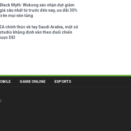
Black Myth: Wukong xác nhận đợt giảm
giá sâu nhất từ trước đến nay, ưu đãi 30%
trên mọi nền tảng
EA chính thức về tay Saudi Arabia, một số
studio khẳng định vẫn theo đuổi chiến
lược DEI
OBILE
GAME ONLINE
ESPORTS
7.