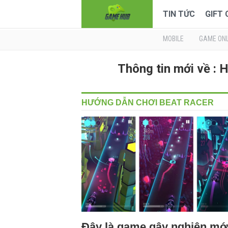
TIN TỨC
GIFT
MOBILE
GAME ONL
Thông tin mới về 
HƯỚNG DẪN CHƠI BEAT RACER
Đây là game gây nghiện mớ