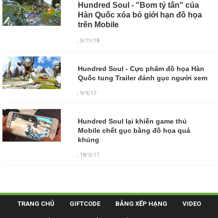
Hundred Soul - "Bom tỷ tấn" của
Hàn Quốc xóa bỏ giới hạn đồ họa
trên Mobile
, 5/11/18
Hundred Soul - Cực phẩm đồ họa Hàn
Quốc tung Trailer đánh gục người xem
, 9/9/17
Hundred Soul lại khiến game thủ
Mobile chết gục bằng đồ họa quá
khủng
, 18/5/17
TRANG CHỦ
GIFTCODE
BẢNG XẾP HẠNG
VIDEO