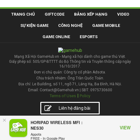
TRANG CHỦ
GIFTCODE
BẢNG XẾP HẠNG
VIDEO
SỰ KIỆN GAME
CÔNG NGHỆ
GAME MOBILE
GAME ONLINE
ESPORTS
Mạng Xã Hội GameHub.vn - Mạng xã hội dành cho game thủ Việt.
Giấy phép số: 505/GP-BTTTT do Bộ Thông tin và Truyền thông cấp ngày
16/10/2017.
Đơn vị chủ quản: Công ty cổ phần Adsota.
Chịu trách nhiệm: Ông Trần Quốc Toản.
Địa chỉ: Le Building, số 11, ngõ 71, Láng Hạ, Ba Đình, Hà Nội.
Email: Contact@Gamehub.vn | SĐT: 0975730600
|
Terms of Uses
Policy
Liên hệ đăng bài
×
HORIPAD WIRELESS MFI :
VIEW
NES30
Appota
FREE - In Google Play