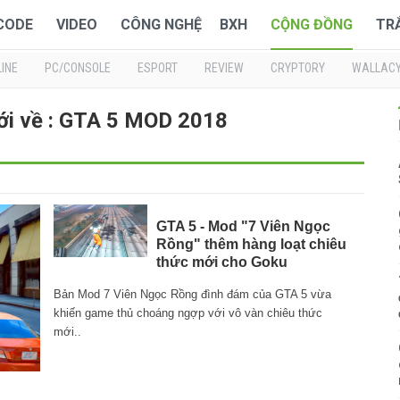
 CODE
VIDEO
CÔNG NGHỆ
BXH
CỘNG ĐỒNG
TR
INE
PC/CONSOLE
ESPORT
REVIEW
CRYPTORY
WALLAC
ới về : GTA 5 MOD 2018
GTA 5 - Mod "7 Viên Ngọc
Rồng" thêm hàng loạt chiêu
thức mới cho Goku
Bản Mod 7 Viên Ngọc Rồng đình đám của GTA 5 vừa
khiến game thủ choáng ngợp với vô vàn chiêu thức
mới..