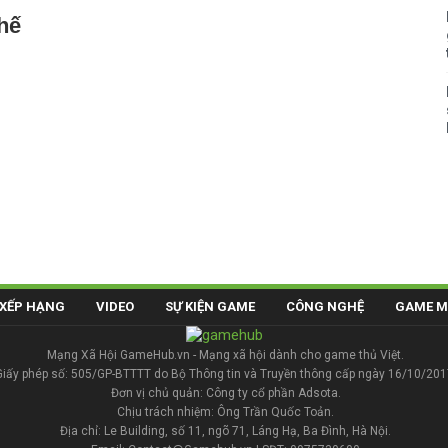
hế
XẾP HẠNG
VIDEO
SỰ KIỆN GAME
CÔNG NGHỆ
GAME M
Mạng Xã Hội GameHub.vn - Mạng xã hội dành cho game thủ Việt.
Giấy phép số: 505/GP-BTTTT do Bộ Thông tin và Truyền thông cấp ngày 16/10/201
Đơn vị chủ quản: Công ty cổ phần Adsota.
Chịu trách nhiệm: Ông Trần Quốc Toản.
Địa chỉ: Le Building, số 11, ngõ 71, Láng Hạ, Ba Đình, Hà Nội.