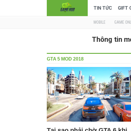
TIN TỨC
GIFT
MOBILE
GAME ONL
Thông tin m
GTA 5 MOD 2018
Tại sao phải chờ GTA 6 khi