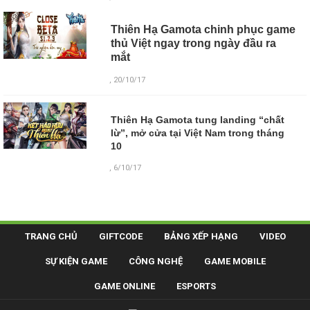
Thiên Hạ Gamota chinh phục game
thủ Việt ngay trong ngày đầu ra
mắt
, 20/10/17
Thiên Hạ Gamota tung landing “chất
lừ”, mở cửa tại Việt Nam trong tháng
10
, 6/10/17
TRANG CHỦ
GIFTCODE
BẢNG XẾP HẠNG
VIDEO
SỰ KIỆN GAME
CÔNG NGHỆ
GAME MOBILE
GAME ONLINE
ESPORTS