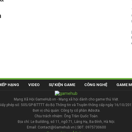
h
XẾP HẠNG
VIDEO
SỰ KIỆN GAME
CÔNG NGHỆ
GAME M
Mạng Xã Hội GameHub.vn - Mạng xã hội dành cho game thủ Việt.
Giấy phép số: 505/GP-BTTTT do Bộ Thông tin và Truyền thông cấp ngày 16/10/201
Đơn vị chủ quản: Công ty cổ phần Adsota.
Chịu trách nhiệm: Ông Trần Quốc Toản.
Địa chỉ: Le Building, số 11, ngõ 71, Láng Hạ, Ba Đình, Hà Nội.
Email: Contact@Gamehub.vn | SĐT: 0975730600