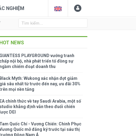
ẮC NGHIỆM
Y
HOT NEWS
GIANTESS PLAYGROUND vướng tranh
chấp nội bộ, nhà phát triển tố đồng sự
ngầm chiếm đoạt doanh thu
Black Myth: Wukong xác nhận đợt giảm
giá sâu nhất từ trước đến nay, ưu đãi 30%
trên mọi nền tảng
EA chính thức về tay Saudi Arabia, một số
studio khẳng định vẫn theo đuổi chiến
lược DEI
Tam Quốc Chí - Vương Chiến: Chinh Phục
Vương Quốc mở đăng ký trước tại sáu thị
trường Đông Nam Á