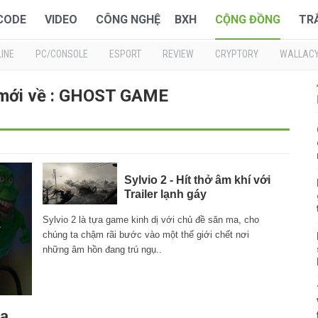
 CODE
VIDEO
CÔNG NGHỆ
BXH
CỘNG ĐỒNG
TR
INE
PC/CONSOLE
ESPORT
REVIEW
CRYPTORY
WALLAC
 mới về : GHOST GAME
Sylvio 2 - Hít thở âm khí với
Trailer lạnh gáy
Sylvio 2 là tựa game kinh dị với chủ đề săn ma, cho
chúng ta chậm rãi bước vào một thế giới chết nơi
những âm hồn đang trú ngụ..
ma