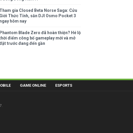
Tham gia Closed Beta Norse Saga: Cửu
Giới Thức Tỉnh, săn DJI Osmo Pocket 3
ngay hôm nay
Phantom Blade Zero đã hoàn thiện? Hé lộ
thời điểm công bố gameplay mới và mở
đặt trước đang đến gần
OBILE
GAME ONLINE
ESPORTS
7.