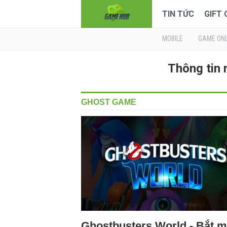
TIN TỨC
GIFT
MOBILE
GAME ONL
Thông tin
GHOST GAME
Ghostbusters World - Bắt 