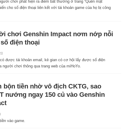
người chơi phát hiện ra điểm bất thường ở trang “Quên mật
iến cho số điện thoại liên kết với tài khoản game của họ bị công
i chơi Genshin Impact nơm nớp nỗi
 số điện thoại
20
có được tài khoản email, kẻ gian có cơ hội lấy được số điện
ủa người chơi thông qua trang web của miHoYo.
 bộn tiền nhờ vô địch CKTG, sao
 nướng ngay 150 củ vào Genshin
ct
0
tiền vào game.