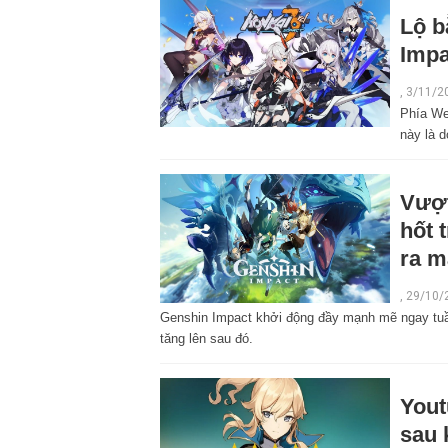
Lộ b
Impa
,
3/11/2
Phía We
này là 
Vượt
hốt 
ra m
,
29/10/
Genshin Impact khởi động đầy mạnh mẽ ngay tuần
tăng lên sau đó.
Yout
sau 