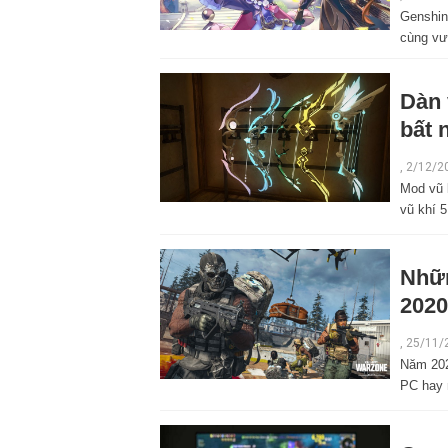
Genshin
cùng vư
Dàn 
bất 
,
2/12/2
Mod vũ 
vũ khí 
Nhữn
2020
,
25/11/
Năm 202
PC hay 