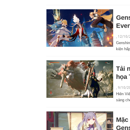
Gens
Even
,
12/10/
Genshin
kiện hấ
Tải 
họa 
,
9/10/2
Hiên Vi
sàng ch
Mặc 
Gens