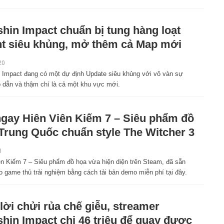
hin Impact chuẩn bị tung hàng loạt
t siêu khủng, mở thêm cả Map mới
20
 Impact đang có một dự định Update siêu khủng với vô vàn sự
p dẫn và thậm chí là cả một khu vực mới.
ngay Hiên Viên Kiếm 7 – Siêu phẩm đồ
Trung Quốc chuẩn style The Witcher 3
0
ên Kiếm 7 – Siêu phẩm đồ họa vừa hiện diện trên Steam, đã sẵn
o game thủ trải nghiệm bằng cách tải bản demo miễn phí tại đây.
lời chửi rủa chế giễu, streamer
hin Impact chi 46 triệu để quay được