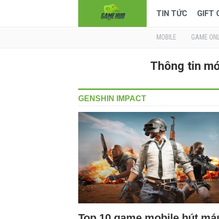
TIN TỨC
GIFT
MOBILE
GAME ONL
Thông tin m
GENSHIN IMPACT
Top 10 game mobile hút má