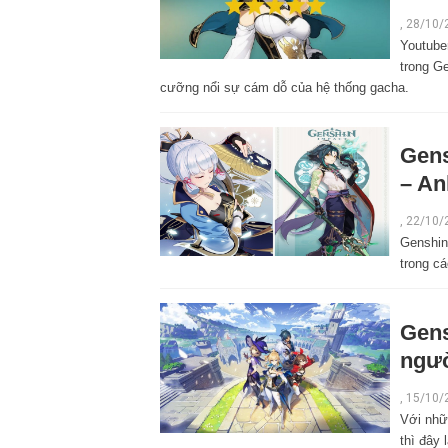
,
28/10/
Youtuber
trong G
cưỡng nổi sự cám dỗ của hệ thống gacha.
Gens
– An
,
22/10/
Genshin
trong c
Gens
ngườ
,
15/10/
Với nhữ
thì đây 