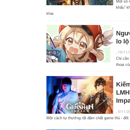
Một số 
khẩu” kh
khai.
Ngườ
lo lộ
,
10/11/
Chỉ cần 
thoại c
Kiếm
LMHT
Impa
,
5/11/2
Một cách tự thưởng rất đậm chất game thủ - đốt 