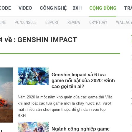
 CODE
VIDEO
CÔNG NGHỆ
BXH
CỘNG ĐỒNG
TR
INE
PC/CONSOLE
ESPORT
REVIEW
CRYPTORY
WALLAC
ới về : GENSHIN IMPACT
Genshin Impact và 6 tựa
game nổi bật của 2020: Đỉnh
cao gọi tên ai?
Năm 2020 là một năm khó quên của các game thủ Việt
khi một loạt các tựa game mới lạ chạy nước rút, vượt
mặt nhiều sân chơi quen thuộc để ghi danh vào top
BXH.
Ngành công nghiệp game
u