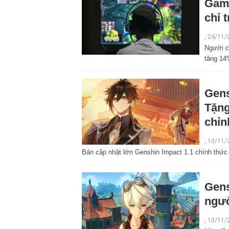
Game
chỉ 
,
24/11/
Người c
tăng 14
Gens
Tặng
chỉn
,
10/11/
Bản cập nhật lớn Genshin Impact 1.1 chính thức c
Gens
ngườ
,
10/11/