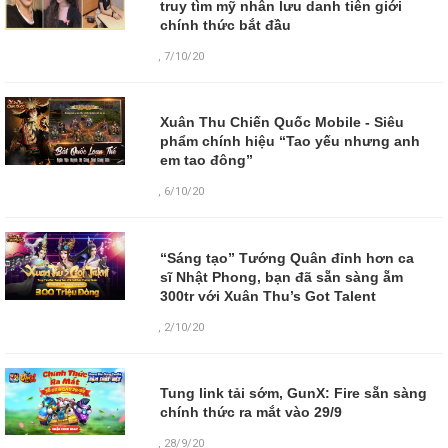
truy tìm mỹ nhân lưu danh tiên giới
chính thức bắt đầu
,
7/10/20
Xuân Thu Chiến Quốc Mobile - Siêu
phẩm chính hiệu “Tao yếu nhưng anh
em tao đông”
,
6/10/20
“Sáng tạo” Tướng Quân đỉnh hơn ca
sĩ Nhật Phong, bạn đã sẵn sàng ẵm
300tr với Xuân Thu’s Got Talent
,
2/10/20
Tung link tải sớm, GunX: Fire sẵn sàng
chính thức ra mắt vào 29/9
,
28/9/20