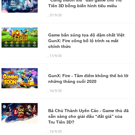
Tiên 3D bỗng biến hình tiểu miêu
,
21/9/20
Game bắn súng tọa độ đậm chất Việt
GunX: Fire công bố lộ trình ra mắt
chính thức
,
17/9/20
GunX: Fire - Tâm điểm không thể bỏ lỡ
những tháng cuối 2020
,
16/9/20
Bá Chủ Thành Uyên Các - Game thủ đã
sẵn sàng cho giải đấu “đắt giá” của
Tru Tiên 3D?
,
15/9/20