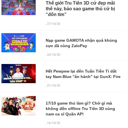
Thế giới Tru Tiên 3D cứ đẹp mãi
thế này, bảo sao game thủ cứ bị
“đốn tim”
, 27/10/20
Nạp game GAMOTA nhận quà khủng
cực đã cùng ZaloPay
, 22/10/20
Hết Pewpew lại đến Tuấn Tiền Tỉ dắt
tay Nam Blue “ăn hành” tại GunX: Fire
, 21/10/20
17/10 game thủ làm gì? Chờ gì mà
không đến offline Tru Tiên 3D cùng
nam ca sĩ Quân AP!
,
16/10/20