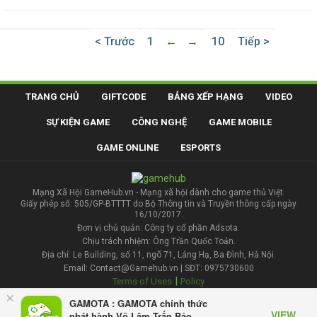
< Trước
1
←
→
10
Tiếp >
TRANG CHỦ
GIFTCODE
BẢNG XẾP HẠNG
VIDEO
SỰ KIỆN GAME
CÔNG NGHỆ
GAME MOBILE
GAME ONLINE
ESPORTS
Mạng Xã Hội GameHub.vn - Mạng xã hội dành cho game thủ Việt.
Giấy phép số: 505/GP-BTTTT do Bộ Thông tin và Truyền thông cấp ngày
16/10/2017.
Đơn vị chủ quản: Công ty cổ phần Adsota.
Chịu trách nhiệm: Ông Trần Quốc Toản.
Địa chỉ: Le Building, số 11, ngõ 71, Láng Hạ, Ba Đình, Hà Nội.
Email: Contact@Gamehub.vn | SĐT: 0975730600
|
Terms of Uses
Policy
×
GAMOTA : GAMOTA chính thức
Liên hệ đăng bài
VIEW
phát hành Võ Lâm Trấn Bảo