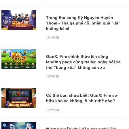
Trung thu cùng Kỷ Nguyên Huyền
Thoại - Thả ga phá cỗ, nhận quà “đã”
không kém!
,
24/9/20
GunX: Fire chính thức lên sóng
landing page cùng trailer, ngày hội xạ
thủ “bung xõa” không còn xa
,
23/9/20
Có thể bạn chưa biết: GunX: Fire sở
hữu kho xe khổng lồ như thế nào?
,
22/9/20
“Cưng muốn xỉu” dàn game thủ Tru