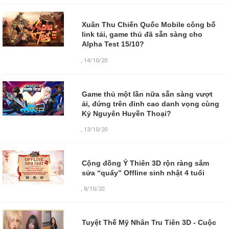
Xuân Thu Chiến Quốc Mobile công bố
link tải, game thủ đã sẵn sàng cho
Alpha Test 15/10?
,
14/10/20
Game thủ một lần nữa sẵn sàng vượt
ải, đứng trên đỉnh cao danh vọng cùng
Kỷ Nguyên Huyền Thoại?
,
13/10/20
Cộng đồng Ỷ Thiên 3D rộn ràng sắm
sửa “quẩy” Offline sinh nhật 4 tuổi
,
8/10/20
Tuyệt Thế Mỹ Nhân Tru Tiên 3D - Cuộc