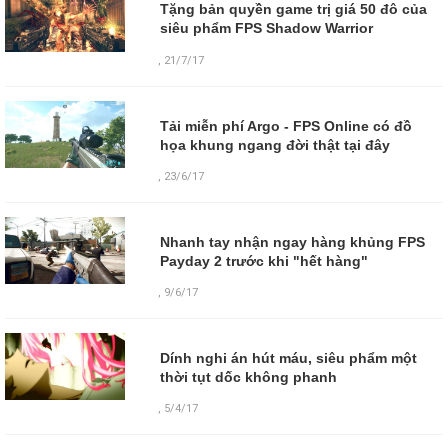
Tặng bản quyền game trị giá 50 đô của
siêu phẩm FPS Shadow Warrior
,
21/7/17
Tải miễn phí Argo - FPS Online có đồ
họa khung ngang đời thật tại đây
,
23/6/17
Nhanh tay nhận ngay hàng khủng FPS
Payday 2 trước khi "hết hàng"
,
9/6/17
Dính nghi án hút máu, siêu phẩm một
thời tụt dốc không phanh
,
5/4/17