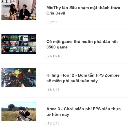
MisThy lần đầu chạm mặt thách thức
Cris Devil
,
9/2/17
Có một game thủ muốn phá đảo hết
3500 game
,
21/11/16
Killing Floor 2 - Bom tấn FPS Zombie
sẽ miễn phí cuối tuần này
,
18/6/16
Arma 3 - Chơi miễn phí FPS siêu thực
từ hôm nay
,
13/5/16