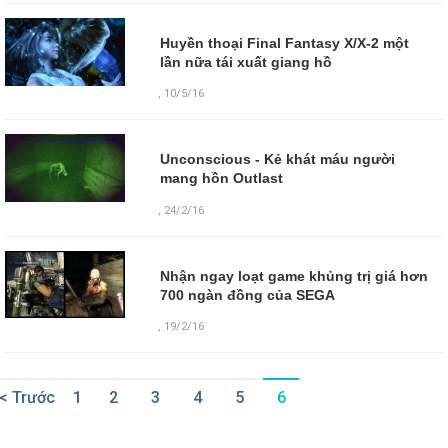
Huyền thoại Final Fantasy X/X-2 một
lần nữa tái xuất giang hồ
,
10/5/16
Unconscious - Kẻ khát máu người
mang hồn Outlast
,
24/2/16
Nhận ngay loạt game khủng trị giá hơn
700 ngàn đồng của SEGA
,
19/2/16
< Trước
1
2
3
4
5
6