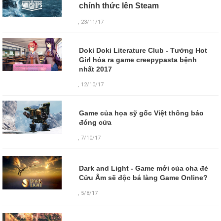
chính thức lên Steam
, 23/11/17
Doki Doki Literature Club - Tưởng Hot
Girl hóa ra game creepypasta bệnh
nhất 2017
, 12/10/17
Game của họa sỹ gốc Việt thông báo
đóng cửa
, 7/10/17
Dark and Light - Game mới của cha đẻ
Cửu Âm sẽ độc bá làng Game Online?
,
5/8/17