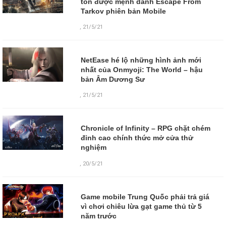
tồn được mệnh danh Escape From
Tarkov phiên bản Mobile
,
21/5/21
NetEase hé lộ những hình ảnh mới
nhất của Onmyoji: The World – hậu
bản Âm Dương Sư
,
21/5/21
Chronicle of Infinity – RPG chặt chém
đỉnh cao chính thức mở cửa thử
nghiệm
,
20/5/21
Game mobile Trung Quốc phải trả giá
vì chơi chiêu lừa gạt game thủ từ 5
năm trước