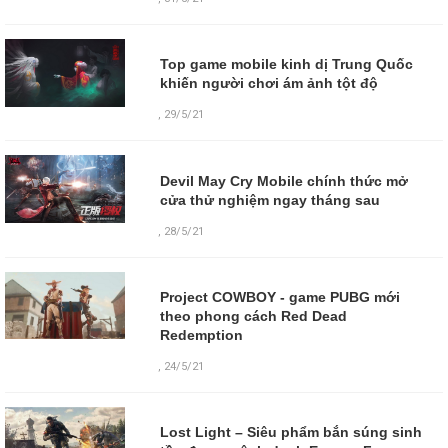
Top game mobile kinh dị Trung Quốc
khiến người chơi ám ảnh tột độ
,
29/5/21
Devil May Cry Mobile chính thức mở
cửa thử nghiệm ngay tháng sau
,
28/5/21
Project COWBOY - game PUBG mới
theo phong cách Red Dead
Redemption
,
24/5/21
Lost Light – Siêu phẩm bắn súng sinh