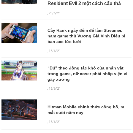
Resident Evil 2 một cách cẩu thả
, 28/6/21
Cày Rank ngày đêm để làm Streamer,
nam game thủ Vương Giả Vinh Diệu bị
ban acc tức tưởi
, 18/6/21
“Đú” theo động tác khó của nhân vật
trong game, nữ coser phải nhập viện vì
gãy xương
, 16/6/21
Hitman Mobile chính thức công bố, ra
mắt cuối năm nay
,
15/6/21