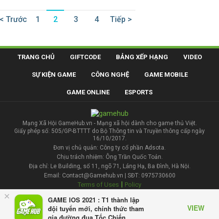
< Trước
1
2
3
4
Tiếp >
TRANG CHỦ
GIFTCODE
BẢNG XẾP HẠNG
VIDEO
SỰ KIỆN GAME
CÔNG NGHỆ
GAME MOBILE
GAME ONLINE
ESPORTS
Mạng Xã Hội GameHub.vn - Mạng xã hội dành cho game thủ Việt.
Giấy phép số: 505/GP-BTTTT do Bộ Thông tin và Truyền thông cấp ngày
16/10/2017.
Đơn vị chủ quản: Công ty cổ phần Adsota.
Chịu trách nhiệm: Ông Trần Quốc Toản.
Địa chỉ: Le Building, số 11, ngõ 71, Láng Hạ, Ba Đình, Hà Nội.
Email: Contact@Gamehub.vn | SĐT: 0975730600
|
Terms of Uses
Policy
×
GAME IOS 2021 : T1 thành lập
Liên hệ đăng bài
VIEW
đội tuyển mới, chính thức tham
gia đường đua Tốc Chiến