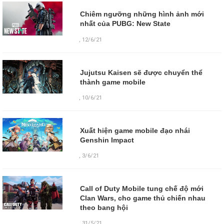
Chiêm ngưỡng những hình ảnh mới
nhất của PUBG: New State
,
12/6/21
Jujutsu Kaisen sẽ được chuyển thể
thành game mobile
,
10/6/21
Xuất hiện game mobile đạo nhái
Genshin Impact
,
3/6/21
Call of Duty Mobile tung chế độ mới
Clan Wars, cho game thủ chiến nhau
theo bang hội
,
31/5/21