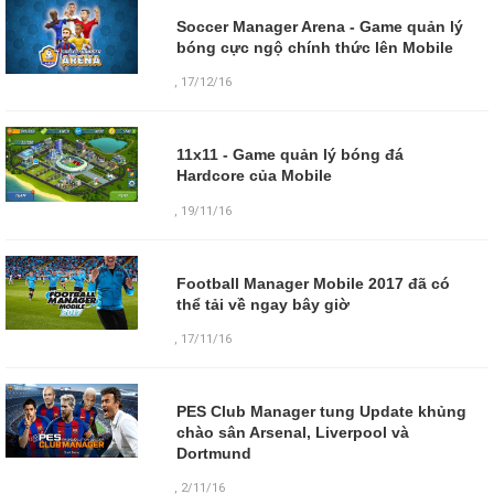
Soccer Manager Arena - Game quản lý
bóng cực ngộ chính thức lên Mobile
,
17/12/16
11x11 - Game quản lý bóng đá
Hardcore của Mobile
,
19/11/16
Football Manager Mobile 2017 đã có
thể tải về ngay bây giờ
,
17/11/16
PES Club Manager tung Update khủng
chào sân Arsenal, Liverpool và
Dortmund
,
2/11/16