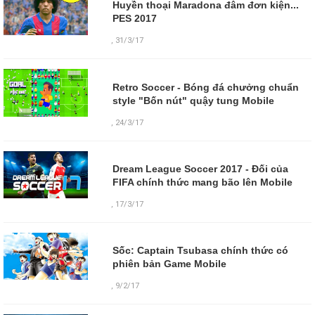
Huyền thoại Maradona đâm đơn kiện...
PES 2017
,
31/3/17
Retro Soccer - Bóng đá chưởng chuẩn
style "Bốn nút" quậy tung Mobile
,
24/3/17
Dream League Soccer 2017 - Đối của
FIFA chính thức mang bão lên Mobile
,
17/3/17
Sốc: Captain Tsubasa chính thức có
phiên bản Game Mobile
,
9/2/17