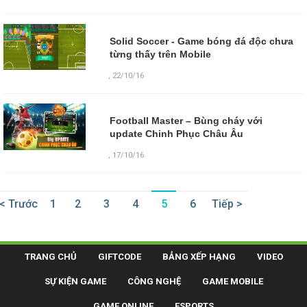
Solid Soccer - Game bóng đá độc chưa
từng thấy trên Mobile
,
22/10/16
Football Master – Bùng cháy với
update Chinh Phục Châu Âu
,
17/10/16
< Trước
1
2
3
4
5
6
Tiếp >
TRANG CHỦ
GIFTCODE
BẢNG XẾP HẠNG
VIDEO
SỰ KIỆN GAME
CÔNG NGHỆ
GAME MOBILE
GAME ONLINE
ESPORTS