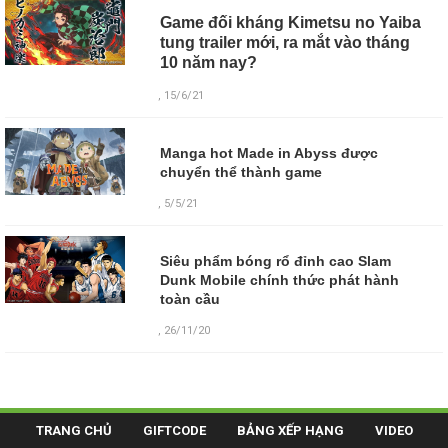
Game đối kháng Kimetsu no Yaiba
tung trailer mới, ra mắt vào tháng
10 năm nay?
, 15/6/21
Manga hot Made in Abyss được
chuyển thể thành game
, 5/5/21
Siêu phẩm bóng rổ đỉnh cao Slam
Dunk Mobile chính thức phát hành
toàn cầu
, 26/11/20
TRANG CHỦ
GIFTCODE
BẢNG XẾP HẠNG
VIDEO