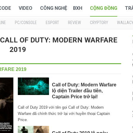
 CODE
VIDEO
CÔNG NGHỆ
BXH
CỘNG ĐỒNG
TR
INE
PC/CONSOLE
ESPORT
REVIEW
CRYPTORY
WALLAC
ME CALL OF DUTY: MODERN WARFARE
2019
FARE 2019
Call of Duty: Modern Warfare
lộ diện Trailer đầu tiên,
Captain Price trở lại!
Call of Duty 2019 với tên gọi Call of Duty: Modern
Warfare đã chính thức trở lại với huyền thoại Captain
Price.