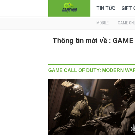
TIN TỨC
GIFT
MOBILE
GAME ONL
Thông tin mới về : GA
GAME CALL OF DUTY: MODERN WAR