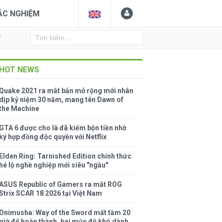
ẮC NGHIỆM
Y
HOT NEWS
Quake 2021 ra mắt bản mở rộng mới nhân
dịp kỷ niệm 30 năm, mang tên Dawn of
the Machine
GTA 6 được cho là đã kiếm bộn tiền nhờ
ký hợp đồng độc quyền với Netflix
Elden Ring: Tarnished Edition chính thức
hé lộ nghề nghiệp mới siêu "ngầu"
ASUS Republic of Gamers ra mắt ROG
Strix SCAR 18 2026 tại Việt Nam
Onimusha: Way of the Sword mất tầm 20
giờ để hoàn thành, hai mức độ khó dành