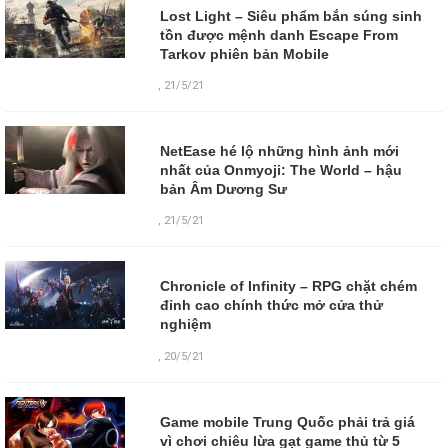
Lost Light – Siêu phẩm bắn súng sinh
tồn được mệnh danh Escape From
Tarkov phiên bản Mobile
,
21/5/21
NetEase hé lộ những hình ảnh mới
nhất của Onmyoji: The World – hậu
bản Âm Dương Sư
,
21/5/21
Chronicle of Infinity – RPG chặt chém
đỉnh cao chính thức mở cửa thử
nghiệm
,
20/5/21
Game mobile Trung Quốc phải trả giá
vì chơi chiêu lừa gạt game thủ từ 5