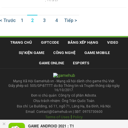
,
11/5/21
< Trước
1
2
3
4
Tiếp >
TRANG CHỦ
GIFTCODE
BẢNG XẾP HẠNG
VIDEO
SỰ KIỆN GAME
CÔNG NGHỆ
GAME MOBILE
GAME ONLINE
ESPORTS
Mạng Xã Hội GameHub.vn - Mạng xã hội dành cho game thủ Việt.
Giấy phép số: 505/GP-BTTTT do Bộ Thông tin và Truyền thông cấp ngày
16/10/2017.
Đơn vị chủ quản: Công ty cổ phần Adsota.
Chịu trách nhiệm: Ông Trần Quốc Toản.
Địa chỉ: Le Building, số 11, ngõ 71, Láng Hạ, Ba Đình, Hà Nội.
Email: Contact@Gamehub.vn | SĐT: 0975730600
|
Terms of Uses
Policy
×
GAME ANDROID 2021 : T1