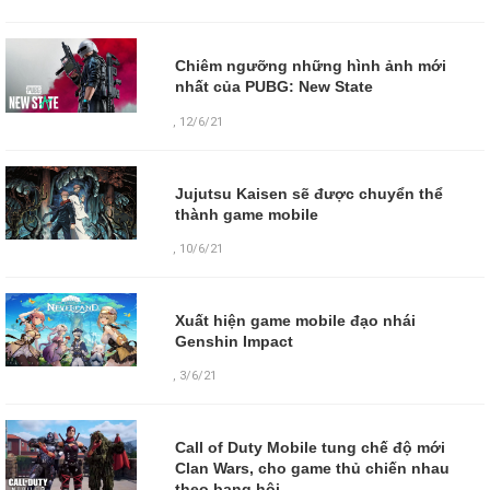
Chiêm ngưỡng những hình ảnh mới
nhất của PUBG: New State
,
12/6/21
Jujutsu Kaisen sẽ được chuyển thể
thành game mobile
,
10/6/21
Xuất hiện game mobile đạo nhái
Genshin Impact
,
3/6/21
Call of Duty Mobile tung chế độ mới
Clan Wars, cho game thủ chiến nhau
theo bang hội