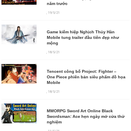
năm trước
,
19/5/21
Game kiếm hiệp Nghịch Thủy Hàn
Mobile tung trailer đầu tiên đẹp như
mộng
,
18/5/21
Tencent công bố Project: Fighter –
One Piece phiên bản siêu phẩm đồ họa
Mobile
,
18/5/21
MMORPG Sword Art Online Black
Swordsman: Ace hẹn ngày mở cửa thử
nghiệm