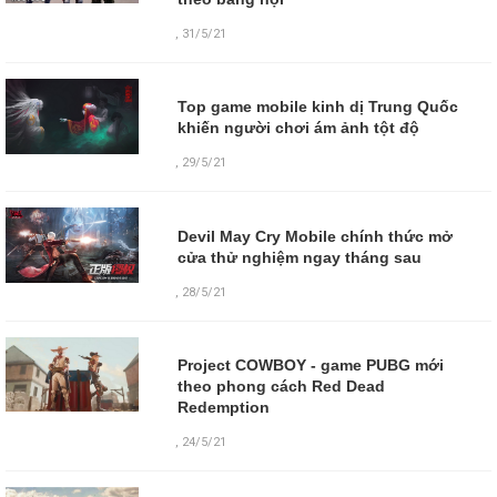
,
31/5/21
Top game mobile kinh dị Trung Quốc
khiến người chơi ám ảnh tột độ
,
29/5/21
Devil May Cry Mobile chính thức mở
cửa thử nghiệm ngay tháng sau
,
28/5/21
Project COWBOY - game PUBG mới
theo phong cách Red Dead
Redemption
,
24/5/21