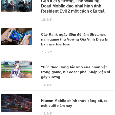
Cạn kiệt ý tưởng, The Walking
Dead Mobile đạo nhái hình ảnh
Resident Evil 2 một cách cẩu thả
, 28/6/21
Cày Rank ngày đêm để làm Streamer,
nam game thủ Vương Giả Vinh Diệu bị
ban acc tức tưởi
, 18/6/21
“Đú” theo động tác khó của nhân vật
trong game, nữ coser phải nhập viện vì
gãy xương
, 16/6/21
Hitman Mobile chính thức công bố, ra
mắt cuối năm nay
,
15/6/21