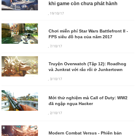
khi game còn chưa phát hành
, 19/10/17
Chơi miễn phí Star Wars Battlefront II -
FPS siêu đồ họa của năm 2017
, 7/10/17
Truyện Overwatch (Tập 12): Roadhog
và Junkrat với rắc rối ở Junkertown
, 3/10/17
Mới thử nghiệm mà Call of Duty: WW2
đã ngập ngụa Hacker
,
2/10/17
Modern Combat Versus - Phiên bản