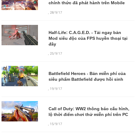
chính thức đã phát hành trên Mobile
,
28/9/17
Half-Life: C.A.G.E.D. - Tải ngay bản
Mod siêu độc của FPS huyền thoại tại
đây
,
25/9/17
Battlefield Heroes - Bản miễn phí của
siêu phẩm Battlefield được hồi sinh
,
19/9/17
Call of Duty: WW2 thông báo cấu hình,
lộ thời điểm chơi thử miễn phí trên PC
,
15/9/17