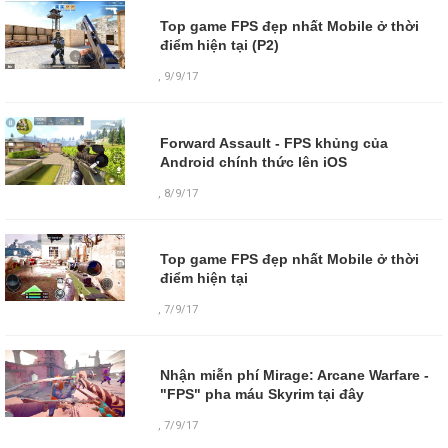
Top game FPS đẹp nhất Mobile ở thời
điểm hiện tại (P2)
,
9/9/17
Forward Assault - FPS khủng của
Android chính thức lên iOS
,
8/9/17
Top game FPS đẹp nhất Mobile ở thời
điểm hiện tại
,
7/9/17
Nhận miễn phí Mirage: Arcane Warfare -
"FPS" pha máu Skyrim tại đây
,
7/9/17