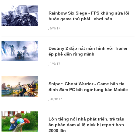
Rainbow Six Siege - FPS khủng sửa lỗi
buộc game thủ phải.. chơi bẩn
,
6/9/17
Destiny 2 đập nát màn hình với Trailer
ép phê đến rùng mình
,
1/9/17
Sniper: Ghost Warrior - Game bắn tỉa
đình đám PC bất ngờ tung bản Mobile
,
31/8/17
Lớn tiếng nói nhà phát triển, trẻ trâu
ăn phản dam vì lộ nick bị report hơn
2000 lần