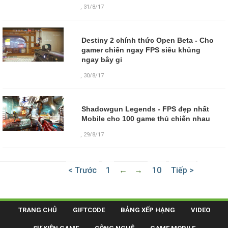
,
31/8/17
Destiny 2 chính thức Open Beta - Cho
gamer chiến ngay FPS siêu khủng
ngay bây gi
,
30/8/17
Shadowgun Legends - FPS đẹp nhất
Mobile cho 100 game thủ chiến nhau
,
29/8/17
< Trước
1
←
→
10
Tiếp >
TRANG CHỦ
GIFTCODE
BẢNG XẾP HẠNG
VIDEO