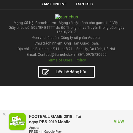
GAME ONLINE
ESPORTS
Mạng Xã Hội GameHub.vn - Mạng xã hội dành cho game thủ Việt.
Giấy phép số: 505/GP-BTTTT do Bộ Thông tin và Truyền thông cấp ngày
16/10/2017.
Đơn vị chủ quản: Công ty cổ phần Adsota.
Chịu trách nhiệm: Ông Trần Quốc Toản.
Địa chỉ: Le Building, số 11, ngõ 71, Láng Hạ, Ba Đình, Hà Nội.
Email: Contact@Gamehub.vn | SĐT: 0975730600
|
Terms of Uses
Policy
Liên hệ đăng bài
×
FOOTBALL GAME 2019 : Tải
VIEW
ngay PES 2019 Mobile
Appota
FREE - In Google Play