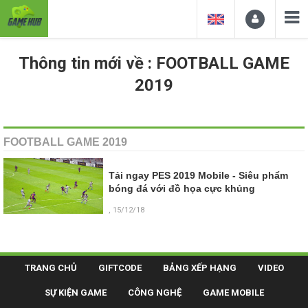
Thông tin mới về : FOOTBALL GAME
2019
FOOTBALL GAME 2019
Tải ngay PES 2019 Mobile - Siêu phẩm
bóng đá với đồ họa cực khủng
, 15/12/18
TRANG CHỦ
GIFTCODE
BẢNG XẾP HẠNG
VIDEO
SỰ KIỆN GAME
CÔNG NGHỆ
GAME MOBILE