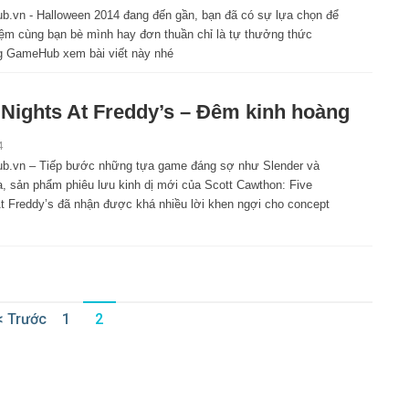
.vn - Halloween 2014 đang đến gần, bạn đã có sự lựa chọn để
hiệm cùng bạn bè mình hay đơn thuần chỉ là tự thưởng thức
ng GameHub xem bài viết này nhé
 Nights At Freddy’s – Đêm kinh hoàng
4
.vn – Tiếp bước những tựa game đáng sợ như Slender và
, sản phẩm phiêu lưu kinh dị mới của Scott Cawthon: Five
At Freddy’s đã nhận được khá nhiều lời khen ngợi cho concept
< Trước
1
2