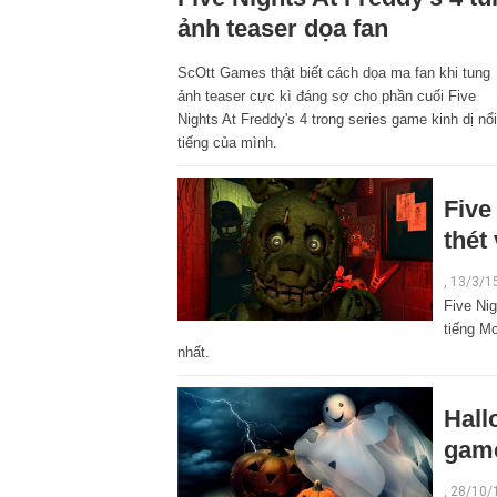
ảnh teaser dọa fan
ScOtt Games thật biết cách dọa ma fan khi tung
ảnh teaser cực kì đáng sợ cho phần cuối Five
Nights At Freddy's 4 trong series game kinh dị nổi
tiếng của mình.
Five
thét
, 13/3/1
Five Nig
tiếng M
nhất.
Hall
game
, 28/10/