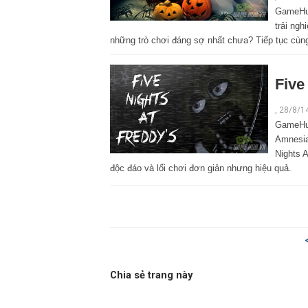
GameHub
trải ng
những trò chơi đáng sợ nhất chưa? Tiếp tục cù
Five
,
28/8/1
GameHub
Amnesia
Nights 
độc đáo và lối chơi đơn giản nhưng hiệu quả.
Chia sẻ trang này