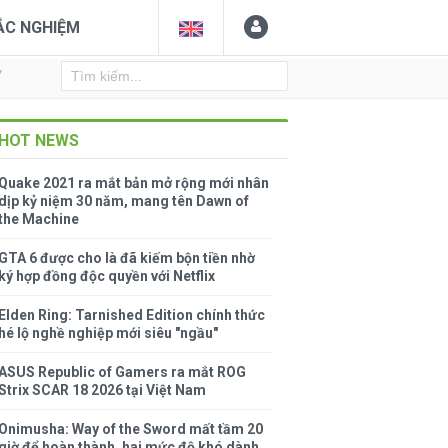
ẮC NGHIỆM
Y
HOT NEWS
Quake 2021 ra mắt bản mở rộng mới nhân
dịp kỷ niệm 30 năm, mang tên Dawn of
the Machine
GTA 6 được cho là đã kiếm bộn tiền nhờ
ký hợp đồng độc quyền với Netflix
Elden Ring: Tarnished Edition chính thức
hé lộ nghề nghiệp mới siêu "ngầu"
ASUS Republic of Gamers ra mắt ROG
Strix SCAR 18 2026 tại Việt Nam
Onimusha: Way of the Sword mất tầm 20
giờ để hoàn thành, hai mức độ khó dành