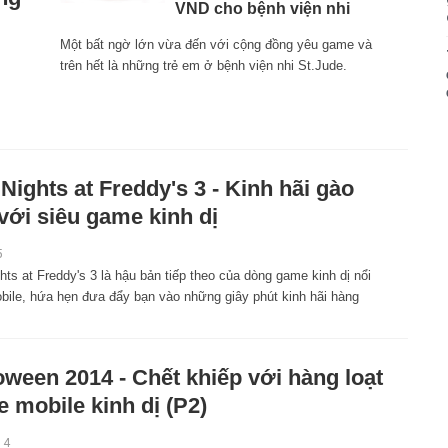
VND cho bệnh viện nhi
Một bất ngờ lớn vừa đến với cộng đồng yêu game và
trên hết là những trẻ em ở bệnh viện nhi St.Jude.
 Nights at Freddy's 3 - Kinh hãi gào
 với siêu game kinh dị
5
hts at Freddy's 3 là hậu bản tiếp theo của dòng game kinh dị nổi
obile, hứa hẹn đưa đẩy bạn vào những giây phút kinh hãi hàng
oween 2014 - Chết khiếp với hàng loạt
 mobile kinh dị (P2)
14