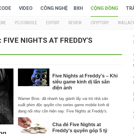
 CODE
VIDEO
CÔNG NGHỆ
BXH
CỘNG ĐỒNG
TR
INE
PC/CONSOLE
ESPORT
REVIEW
CRYPTORY
WALLAC
ề : FIVE NIGHTS AT FREDDY'S
Five Nights at Freddy's – Khi
siêu game kinh dị lấn sân
điện ảnh
Warner Bros. đã nhanh tay giành lấy vai trò nhà sản
xuất phim độc quyền cho series game mobile kinh dị
đang nổi như cồn hiện nay: Five Nights at Freddy's.
Cha đẻ Five Nights at
Freddy's quyên góp 5 tỷ
ung