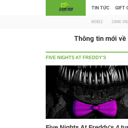
TIN TỨC
GIFT
MOBILE
GAME ONL
Thông tin mới v
FIVE NIGHTS AT FREDDY'S
Five Nights At Freddy's 4 t