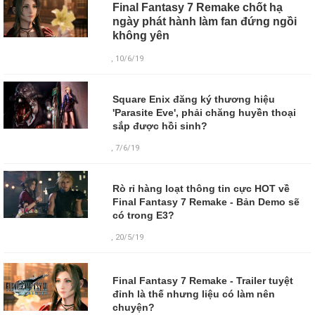
Final Fantasy 7 Remake chốt hạ
ngày phát hành làm fan đứng ngồi
không yên
, 10/6/19
Square Enix đăng ký thương hiệu
'Parasite Eve', phải chăng huyền thoại
sắp được hồi sinh?
, 7/6/19
Rò rỉ hàng loạt thông tin cực HOT về
Final Fantasy 7 Remake - Bản Demo sẽ
có trong E3?
, 20/5/19
Final Fantasy 7 Remake - Trailer tuyệt
đỉnh là thế nhưng liệu có làm nên
chuyện?