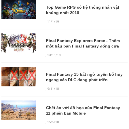
Top Game RPG có hệ thống nhân vật
khủng nhất 2018
,
11/1/19
Final Fantasy Explorers Force - Thêm
một hậu bản Final Fantasy đóng cửa
,
23/11/18
Final Fantasy 15 bất ngờ tuyên bố hủy
ngang các DLC đang phát triển
,
9/11/18
Chết ảo với đồ họa của Final Fantasy
11 phiên bản Mobile
,
15/5/18