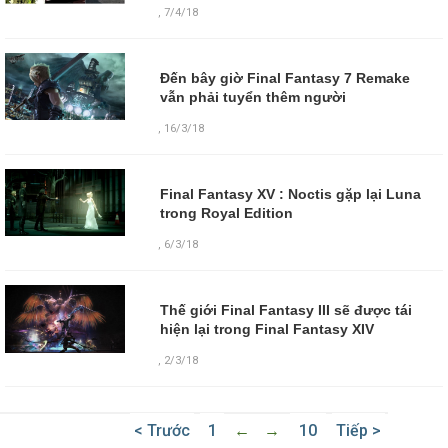
,
7/4/18
Đến bây giờ Final Fantasy 7 Remake
vẫn phải tuyển thêm người
,
16/3/18
Final Fantasy XV : Noctis gặp lại Luna
trong Royal Edition
,
6/3/18
Thế giới Final Fantasy III sẽ được tái
hiện lại trong Final Fantasy XIV
,
2/3/18
< Trước
1
←
→
10
Tiếp >