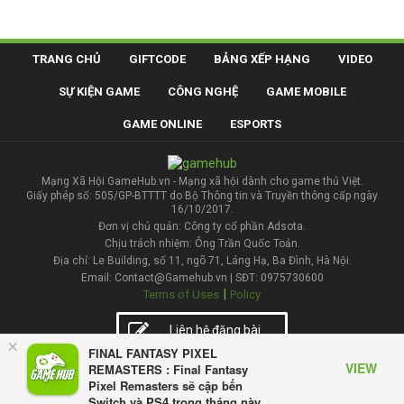
TRANG CHỦ
GIFTCODE
BẢNG XẾP HẠNG
VIDEO
SỰ KIỆN GAME
CÔNG NGHỆ
GAME MOBILE
GAME ONLINE
ESPORTS
Mạng Xã Hội GameHub.vn - Mạng xã hội dành cho game thủ Việt.
Giấy phép số: 505/GP-BTTTT do Bộ Thông tin và Truyền thông cấp ngày
16/10/2017.
Đơn vị chủ quản: Công ty cổ phần Adsota.
Chịu trách nhiệm: Ông Trần Quốc Toản.
Địa chỉ: Le Building, số 11, ngõ 71, Láng Hạ, Ba Đình, Hà Nội.
Email: Contact@Gamehub.vn | SĐT: 0975730600
|
Terms of Uses
Policy
Liên hệ đăng bài
×
FINAL FANTASY PIXEL
VIEW
REMASTERS : Final Fantasy
Pixel Remasters sẽ cập bến
Switch và PS4 trong tháng này