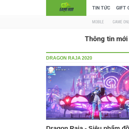
TIN TỨC
GIFT
MOBILE
GAME ONL
Thông tin mớ
DRAGON RAJA 2020
Dragon Raja - Siêu phẩm đ