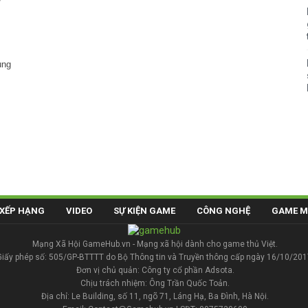
ủng
XẾP HẠNG
VIDEO
SỰ KIỆN GAME
CÔNG NGHỆ
GAME M
Mạng Xã Hội GameHub.vn - Mạng xã hội dành cho game thủ Việt.
Giấy phép số: 505/GP-BTTTT do Bộ Thông tin và Truyền thông cấp ngày 16/10/201
Đơn vị chủ quản: Công ty cổ phần Adsota.
Chịu trách nhiệm: Ông Trần Quốc Toản.
Địa chỉ: Le Building, số 11, ngõ 71, Láng Hạ, Ba Đình, Hà Nội.