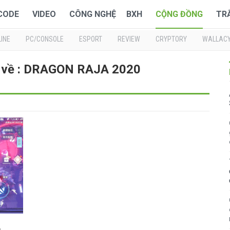
 CODE
VIDEO
CÔNG NGHỆ
BXH
CỘNG ĐỒNG
TR
INE
PC/CONSOLE
ESPORT
REVIEW
CRYPTORY
WALLAC
i về : DRAGON RAJA 2020
ồ