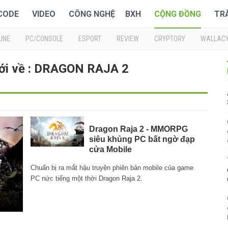
 CODE
VIDEO
CÔNG NGHỆ
BXH
CỘNG ĐỒNG
TR
INE
PC/CONSOLE
ESPORT
REVIEW
CRYPTORY
WALLAC
ới về : DRAGON RAJA 2
Dragon Raja 2 - MMORPG
siêu khủng PC bất ngờ đạp
cửa Mobile
Chuẩn bị ra mắt hậu truyện phiên bản mobile của game
PC nức tiếng một thời Dragon Raja 2.