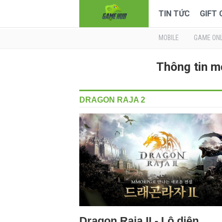
TIN TỨC
GIFT
MOBILE
GAME ONL
Thông tin m
DRAGON RAJA 2
Dragon Raja II - Lộ diện