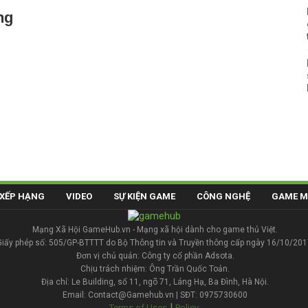
ng
XẾP HẠNG
VIDEO
SỰ KIỆN GAME
CÔNG NGHỆ
GAME M
Mạng Xã Hội GameHub.vn - Mạng xã hội dành cho game thủ Việt.
Giấy phép số: 505/GP-BTTTT do Bộ Thông tin và Truyền thông cấp ngày 16/10/201
Đơn vị chủ quản: Công ty cổ phần Adsota.
Chịu trách nhiệm: Ông Trần Quốc Toản.
Địa chỉ: Le Building, số 11, ngõ 71, Láng Hạ, Ba Đình, Hà Nội.
Email: Contact@Gamehub.vn | SĐT: 0975730600
|
Terms of Uses
Policy