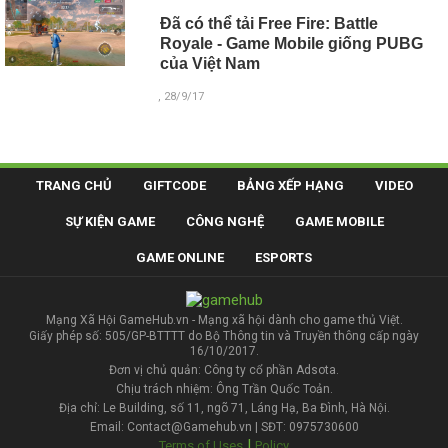
Đã có thể tải Free Fire: Battle
Royale - Game Mobile giống PUBG
của Việt Nam
, 28/9/17
TRANG CHỦ
GIFTCODE
BẢNG XẾP HẠNG
VIDEO
SỰ KIỆN GAME
CÔNG NGHỆ
GAME MOBILE
GAME ONLINE
ESPORTS
Mạng Xã Hội GameHub.vn - Mạng xã hội dành cho game thủ Việt.
Giấy phép số: 505/GP-BTTTT do Bộ Thông tin và Truyền thông cấp ngày
16/10/2017.
Đơn vị chủ quản: Công ty cổ phần Adsota.
Chịu trách nhiệm: Ông Trần Quốc Toản.
Địa chỉ: Le Building, số 11, ngõ 71, Láng Hạ, Ba Đình, Hà Nội.
Email: Contact@Gamehub.vn | SĐT: 0975730600
|
Terms of Uses
Policy