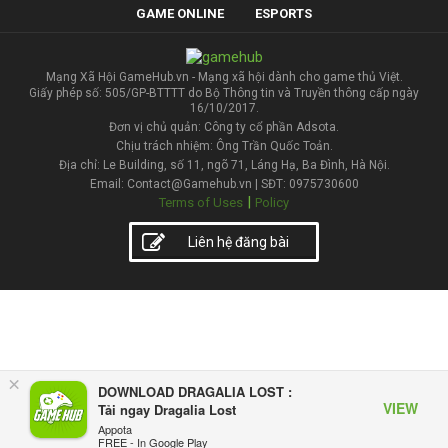
GAME ONLINE
ESPORTS
Mạng Xã Hội GameHub.vn - Mạng xã hội dành cho game thủ Việt.
Giấy phép số: 505/GP-BTTTT do Bộ Thông tin và Truyền thông cấp ngày
16/10/2017.
Đơn vị chủ quản: Công ty cổ phần Adsota.
Chịu trách nhiệm: Ông Trần Quốc Toản.
Địa chỉ: Le Building, số 11, ngõ 71, Láng Hạ, Ba Đình, Hà Nội.
Email: Contact@Gamehub.vn | SĐT: 0975730600
|
Terms of Uses
Policy
Liên hệ đăng bài
×
DOWNLOAD DRAGALIA LOST :
VIEW
Tải ngay Dragalia Lost
Appota
FREE - In Google Play