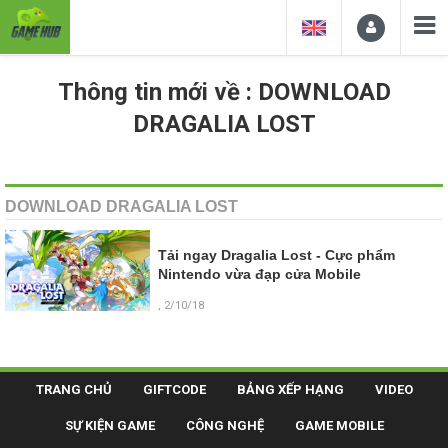
Thông tin mới về : DOWNLOAD
DRAGALIA LOST
DOWNLOAD DRAGALIA LOST
Tải ngay Dragalia Lost - Cực phẩm
Nintendo vừa đạp cửa Mobile
, 2/10/18
TRANG CHỦ
GIFTCODE
BẢNG XẾP HẠNG
VIDEO
SỰ KIỆN GAME
CÔNG NGHỆ
GAME MOBILE