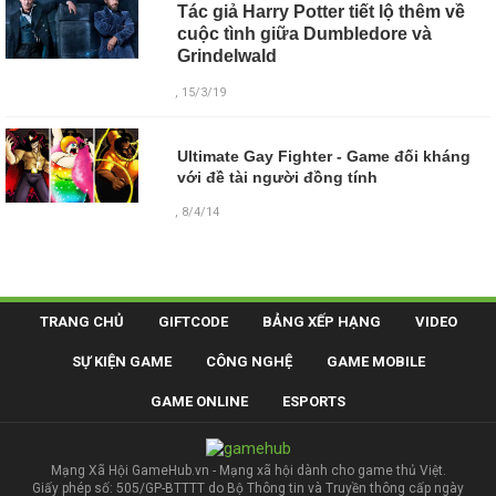
Tác giả Harry Potter tiết lộ thêm về
cuộc tình giữa Dumbledore và
Grindelwald
, 15/3/19
Ultimate Gay Fighter - Game đối kháng
với đề tài người đồng tính
, 8/4/14
TRANG CHỦ
GIFTCODE
BẢNG XẾP HẠNG
VIDEO
SỰ KIỆN GAME
CÔNG NGHỆ
GAME MOBILE
GAME ONLINE
ESPORTS
Mạng Xã Hội GameHub.vn - Mạng xã hội dành cho game thủ Việt.
Giấy phép số: 505/GP-BTTTT do Bộ Thông tin và Truyền thông cấp ngày