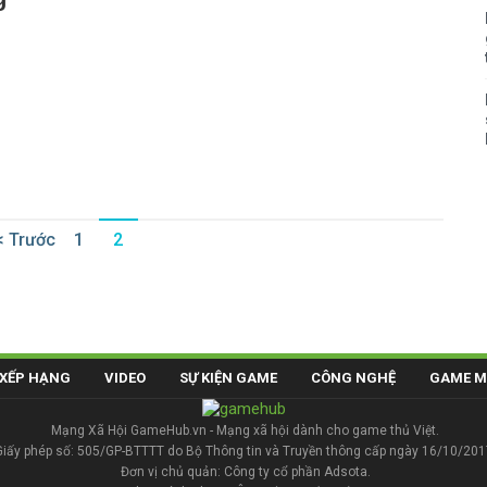
< Trước
1
2
XẾP HẠNG
VIDEO
SỰ KIỆN GAME
CÔNG NGHỆ
GAME M
Mạng Xã Hội GameHub.vn - Mạng xã hội dành cho game thủ Việt.
Giấy phép số: 505/GP-BTTTT do Bộ Thông tin và Truyền thông cấp ngày 16/10/201
Đơn vị chủ quản: Công ty cổ phần Adsota.