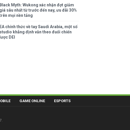
Black Myth: Wukong xác nhận đợt giảm
giá sâu nhất từ trước đến nay, ưu đãi 30%
trên mọi nền tảng
EA chính thức về tay Saudi Arabia, một số
studio khẳng định vẫn theo đuổi chiến
lược DEI
OBILE
GAME ONLINE
ESPORTS
7.