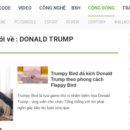
 CODE
VIDEO
CÔNG NGHỆ
BXH
CỘNG ĐỒNG
TR
INE
PC/CONSOLE
ESPORT
REVIEW
CRYPTORY
WALLAC
mới về : DONALD TRUMP
Trumpy Bird đả kích Donald
Trump theo phong cách
Flappy Bird
Trumpy Bird là tựa game thú vị nhằm biếm họa Donald
Trump - ứng viên cho chức Tổng thống với lời phát
ngôn gây bão dư luận vừa qua.
g