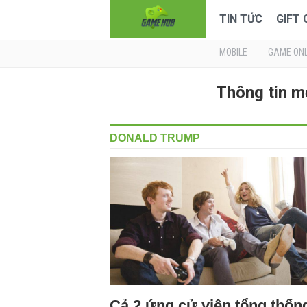
TIN TỨC
GIFT
MOBILE
GAME ONL
Thông tin 
DONALD TRUMP
Cả 2 ứng cử viên tổng thốn