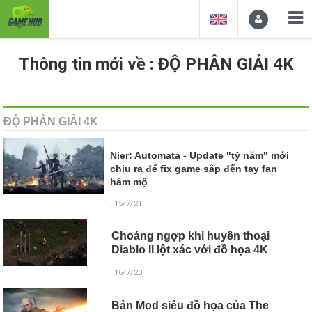
Thông tin mới về : ĐỘ PHÂN GIẢI 4K
ĐỘ PHÂN GIẢI 4K
Nier: Automata - Update "tỷ năm" mới
chịu ra để fix game sắp đến tay fan
hâm mộ
, 15/7/21
Choáng ngợp khi huyền thoại
Diablo II lột xác với đồ họa 4K
, 16/7/20
Bản Mod siêu đồ họa của The