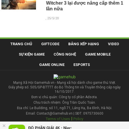
Witcher 3 lại được nâng cấp thêm 1
lần nữa
, 25/5/20
TRANG CHỦ
GIFTCODE
BẢNG XẾP HẠNG
VIDEO
SỰ KIỆN GAME
CÔNG NGHỆ
GAME MOBILE
GAME ONLINE
ESPORTS
Mạng Xã Hội GameHub.vn - Mạng xã hội dành cho game thủ Việt.
Giấy phép số: 505/GP-BTTTT do Bộ Thông tin và Truyền thông cấp ngày
16/10/2017.
Đơn vị chủ quản: Công ty cổ phần Adsota.
Chịu trách nhiệm: Ông Trần Quốc Toản.
Địa chỉ: Le Building, số 11, ngõ 71, Láng Hạ, Ba Đình, Hà Nội.
Email: Contact@Gamehub.vn | SĐT: 0975730600
|
Terms of Uses
Policy
×
ĐỘ PHÂN GIẢI 4K : Nier: