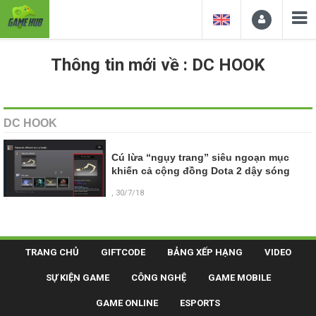
Thông tin mới về : DC HOOK
DC HOOK
Cú lừa “ngụy trang” siêu ngoạn mục
khiến cả cộng đồng Dota 2 dậy sóng
, 30/7/18
TRANG CHỦ
GIFTCODE
BẢNG XẾP HẠNG
VIDEO
SỰ KIỆN GAME
CÔNG NGHỆ
GAME MOBILE
GAME ONLINE
ESPORTS