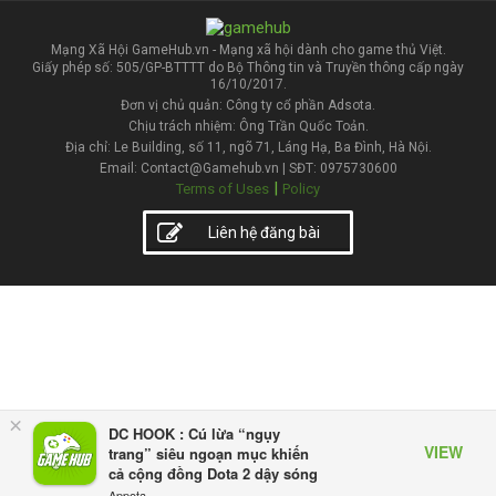
Mạng Xã Hội GameHub.vn - Mạng xã hội dành cho game thủ Việt.
Giấy phép số: 505/GP-BTTTT do Bộ Thông tin và Truyền thông cấp ngày
16/10/2017.
Đơn vị chủ quản: Công ty cổ phần Adsota.
Chịu trách nhiệm: Ông Trần Quốc Toản.
Địa chỉ: Le Building, số 11, ngõ 71, Láng Hạ, Ba Đình, Hà Nội.
Email: Contact@Gamehub.vn | SĐT: 0975730600
|
Terms of Uses
Policy
Liên hệ đăng bài
×
DC HOOK : Cú lừa “ngụy
VIEW
trang” siêu ngoạn mục khiến
cả cộng đồng Dota 2 dậy sóng
Appota