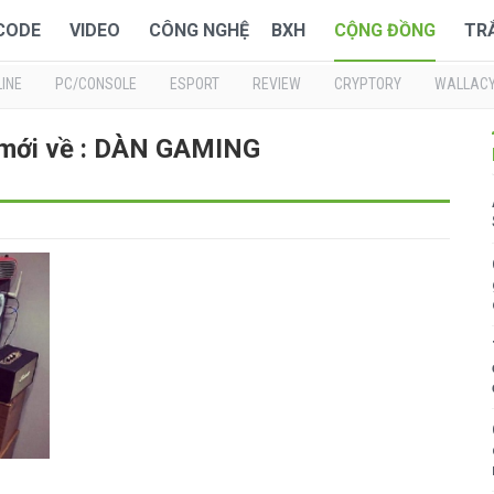
 CODE
VIDEO
CÔNG NGHỆ
BXH
CỘNG ĐỒNG
TR
INE
PC/CONSOLE
ESPORT
REVIEW
CRYPTORY
WALLAC
 mới về : DÀN GAMING