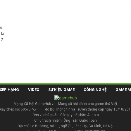
độ
 là
 2.
XẾP HẠNG
VIDEO
SỰ KIỆN GAME
CÔNG NGHỆ
GAME M
Mạng Xã Hội GameHub.vn - Mạng xã hội dành cho game thủ Việt.
Giấy phép số: 505/GP-BTTTT do Bộ Thông tin và Truyền thông cấp ngày 16/10/201
Đơn vị chủ quản: Công ty cổ phần Adsota.
Chịu trách nhiệm: Ông Trần Quốc Toản.
Địa chỉ: Le Building, số 11, ngõ 71, Láng Hạ, Ba Đình, Hà Nội.