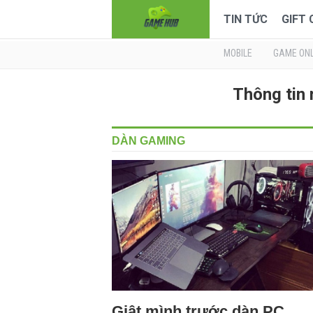
TIN TỨC
GIFT
MOBILE
GAME ONL
Thông tin
DÀN GAMING
Giật mình trước dàn PC