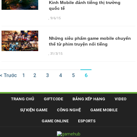
Kinh Mobile đánh tiếng thị trường
quốc tế
,
9/6/15
Những siêu phẩm game mobile chuyển
thể từ phim truyện nổi tiếng
,
31/3/15
< Trước
1
2
3
4
5
6
TRANG CHỦ
GIFTCODE
BẢNG XẾP HẠNG
VIDEO
SỰ KIỆN GAME
CÔNG NGHỆ
GAME MOBILE
GAME ONLINE
ESPORTS