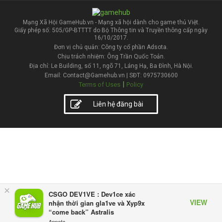
Mạng Xã Hội GameHub.vn - Mạng xã hội dành cho game thủ Việt.
Giấy phép số: 505/GP-BTTTT do Bộ Thông tin và Truyền thông cấp ngày
16/10/2017.
Đơn vị chủ quản: Công ty cổ phần Adsota.
Chịu trách nhiệm: Ông Trần Quốc Toản.
Địa chỉ: Le Building, số 11, ngõ 71, Láng Hạ, Ba Đình, Hà Nội.
Email: Contact@Gamehub.vn | SĐT: 0975730600
|
Terms of Uses
Policy
Liên hệ đăng bài
×
CSGO DEV1VE : Dev1ce xác
VIEW
nhận thời gian gla1ve và Xyp9x
“come back” Astralis
Appota