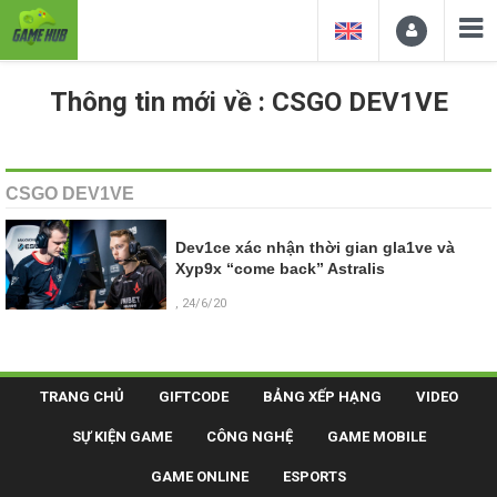
Thông tin mới về : CSGO DEV1VE
CSGO DEV1VE
Dev1ce xác nhận thời gian gla1ve và
Xyp9x “come back” Astralis
, 24/6/20
TRANG CHỦ
GIFTCODE
BẢNG XẾP HẠNG
VIDEO
SỰ KIỆN GAME
CÔNG NGHỆ
GAME MOBILE
GAME ONLINE
ESPORTS