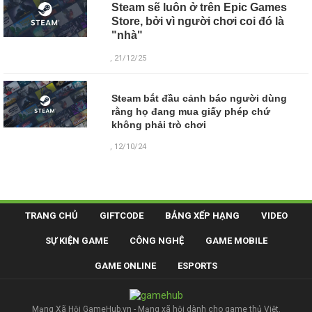
Steam sẽ luôn ở trên Epic Games
Store, bởi vì người chơi coi đó là
"nhà"
, 21/12/25
Steam bắt đầu cảnh báo người dùng
rằng họ đang mua giấy phép chứ
không phải trò chơi
, 12/10/24
TRANG CHỦ
GIFTCODE
BẢNG XẾP HẠNG
VIDEO
SỰ KIỆN GAME
CÔNG NGHỆ
GAME MOBILE
GAME ONLINE
ESPORTS
Mạng Xã Hội GameHub.vn - Mạng xã hội dành cho game thủ Việt.