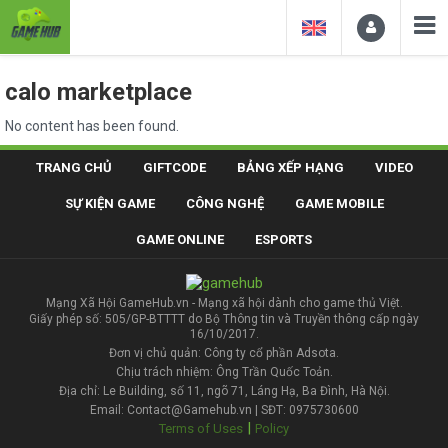
calo marketplace
No content has been found.
TRANG CHỦ
GIFTCODE
BẢNG XẾP HẠNG
VIDEO
SỰ KIỆN GAME
CÔNG NGHỆ
GAME MOBILE
GAME ONLINE
ESPORTS
Mạng Xã Hội GameHub.vn - Mạng xã hội dành cho game thủ Việt.
Giấy phép số: 505/GP-BTTTT do Bộ Thông tin và Truyền thông cấp ngày
16/10/2017.
Đơn vị chủ quản: Công ty cổ phần Adsota.
Chịu trách nhiệm: Ông Trần Quốc Toản.
Địa chỉ: Le Building, số 11, ngõ 71, Láng Hạ, Ba Đình, Hà Nội.
Email: Contact@Gamehub.vn | SĐT: 0975730600
|
Terms of Uses
Policy