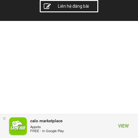
Liên hệ đăng bài
×
calo marketplace
VIEW
Appota
FREE - In Google Play