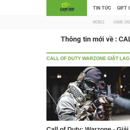
TIN TỨC
GIFT
MOBILE
GAME ONL
Thông tin mới về : 
CALL OF DUTY WARZONE GIẬT LAG
Call of Duty: Warzone - Giải