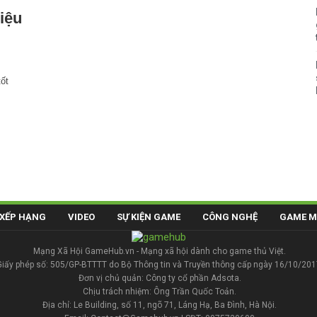
iệu
ốt
XẾP HẠNG
VIDEO
SỰ KIỆN GAME
CÔNG NGHỆ
GAME M
Mạng Xã Hội GameHub.vn - Mạng xã hội dành cho game thủ Việt.
Giấy phép số: 505/GP-BTTTT do Bộ Thông tin và Truyền thông cấp ngày 16/10/201
Đơn vị chủ quản: Công ty cổ phần Adsota.
Chịu trách nhiệm: Ông Trần Quốc Toản.
Địa chỉ: Le Building, số 11, ngõ 71, Láng Hạ, Ba Đình, Hà Nội.