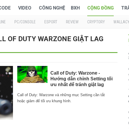
 CODE
VIDEO
CÔNG NGHỆ
BXH
CỘNG ĐỒNG
TR
INE
PC/CONSOLE
ESPORT
REVIEW
CRYPTORY
WALLAC
CALL OF DUTY WARZONE GIẬT LAG
Call of Duty: Warzone -
Hướng dẫn chỉnh Setting tối
ưu nhất để tránh giật lag
Call of Duty: Warzone và những mục Setting cần tắt
hoặc giảm để tối ưu khung hình.