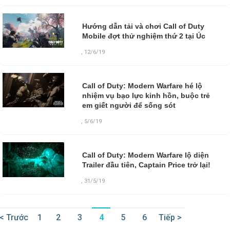
Hướng dẫn tải và chơi Call of Duty
Mobile đợt thử nghiệm thứ 2 tại Úc
,
12/6/19
Call of Duty: Modern Warfare hé lộ
nhiệm vụ bạo lực kinh hồn, buộc trẻ
em giết người để sống sót
,
5/6/19
Call of Duty: Modern Warfare lộ diện
Trailer đầu tiên, Captain Price trở lại!
,
31/5/19
< Trước
1
2
3
4
5
6
Tiếp >