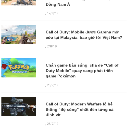
Đông Nam Á
,
17/9/19
Call of Duty: Mobile được Garena mở
cửa tại Malaysia, bao giờ tới Việt Nam?
,
7/8/19
Chán game bắn súng, cha đẻ "Call of
Duty Mobile" quay sang phát triển
game Pokémon
,
23/7/19
Call of Duty: Modern Warfare lộ hệ
thống "độ súng" chất đến từng cái
đinh vít
,
23/7/19