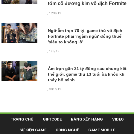
tóm cổ đương kim vô địch Fortnite
, 12/8/19
Ngỡ ẵm trọn 70 tỷ, game thủ vô địch
Fortnite phải 'ngậm ngùi' đóng thuế
'siêu to khổng lồ'
, 1/8/19
Ẵm trọn gần 21 tỷ đồng sau chung kết
thế giới, game thủ 13 tuổi òa khóc khi
thấy bố mình
, 30/7/19
TRANG CHỦ
GIFTCODE
BẢNG XẾP HẠNG
VIDEO
SỰ KIỆN GAME
CÔNG NGHỆ
GAME MOBILE