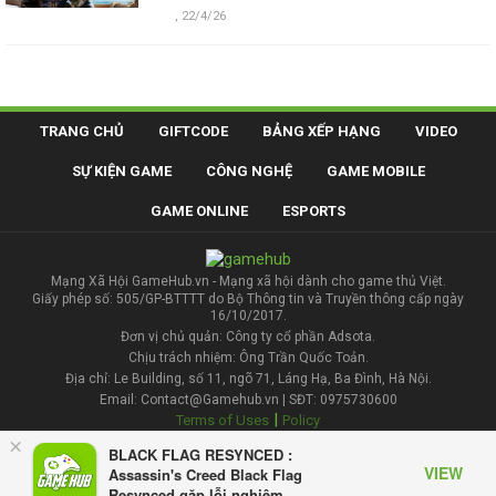
,
22/4/26
TRANG CHỦ
GIFTCODE
BẢNG XẾP HẠNG
VIDEO
SỰ KIỆN GAME
CÔNG NGHỆ
GAME MOBILE
GAME ONLINE
ESPORTS
Mạng Xã Hội GameHub.vn - Mạng xã hội dành cho game thủ Việt.
Giấy phép số: 505/GP-BTTTT do Bộ Thông tin và Truyền thông cấp ngày
16/10/2017.
Đơn vị chủ quản: Công ty cổ phần Adsota.
Chịu trách nhiệm: Ông Trần Quốc Toản.
Địa chỉ: Le Building, số 11, ngõ 71, Láng Hạ, Ba Đình, Hà Nội.
Email: Contact@Gamehub.vn | SĐT: 0975730600
|
Terms of Uses
Policy
×
BLACK FLAG RESYNCED :
Liên hệ đăng bài
VIEW
Assassin's Creed Black Flag
Resynced gặp lỗi nghiêm