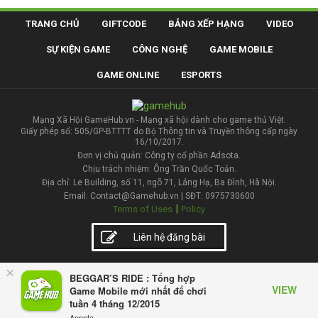
TRANG CHỦ
GIFTCODE
BẢNG XẾP HẠNG
VIDEO
SỰ KIỆN GAME
CÔNG NGHỆ
GAME MOBILE
GAME ONLINE
ESPORTS
Mạng Xã Hội GameHub.vn - Mạng xã hội dành cho game thủ Việt.
Giấy phép số: 505/GP-BTTTT do Bộ Thông tin và Truyền thông cấp ngày
16/10/2017.
Đơn vị chủ quản: Công ty cổ phần Adsota.
Chịu trách nhiệm: Ông Trần Quốc Toản.
Địa chỉ: Le Building, số 11, ngõ 71, Láng Hạ, Ba Đình, Hà Nội.
Email: Contact@Gamehub.vn | SĐT: 0975730600
|
Terms of Uses
Policy
Liên hệ đăng bài
×
BEGGAR’S RIDE : Tổng hợp
VIEW
Game Mobile mới nhất để chơi
tuần 4 tháng 12/2015
Appota