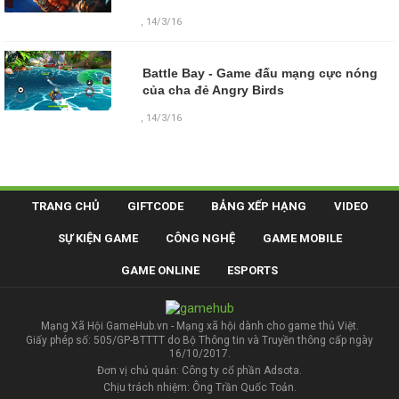
, 14/3/16
Battle Bay - Game đấu mạng cực nóng
của cha đẻ Angry Birds
, 14/3/16
TRANG CHỦ
GIFTCODE
BẢNG XẾP HẠNG
VIDEO
SỰ KIỆN GAME
CÔNG NGHỆ
GAME MOBILE
GAME ONLINE
ESPORTS
Mạng Xã Hội GameHub.vn - Mạng xã hội dành cho game thủ Việt.
Giấy phép số: 505/GP-BTTTT do Bộ Thông tin và Truyền thông cấp ngày
16/10/2017.
Đơn vị chủ quản: Công ty cổ phần Adsota.
Chịu trách nhiệm: Ông Trần Quốc Toản.