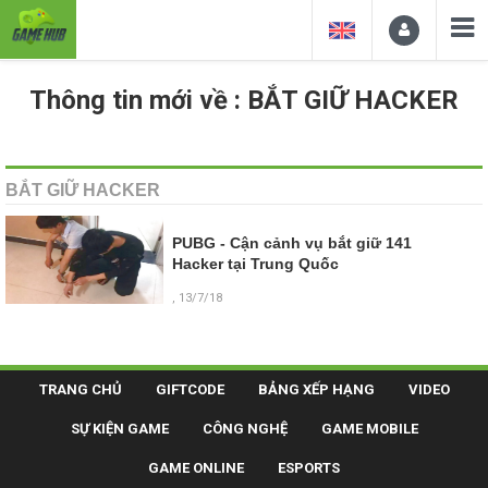
Thông tin mới về : BẮT GIỮ HACKER
BẮT GIỮ HACKER
PUBG - Cận cảnh vụ bắt giữ 141
Hacker tại Trung Quốc
, 13/7/18
TRANG CHỦ
GIFTCODE
BẢNG XẾP HẠNG
VIDEO
SỰ KIỆN GAME
CÔNG NGHỆ
GAME MOBILE
GAME ONLINE
ESPORTS