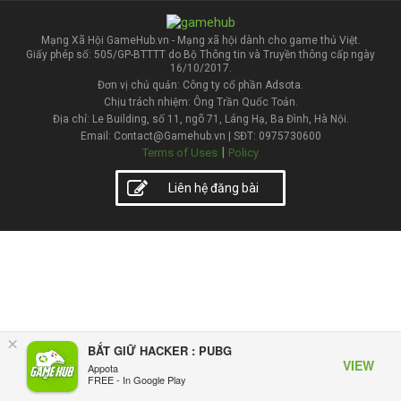
Mạng Xã Hội GameHub.vn - Mạng xã hội dành cho game thủ Việt.
Giấy phép số: 505/GP-BTTTT do Bộ Thông tin và Truyền thông cấp ngày
16/10/2017.
Đơn vị chủ quản: Công ty cổ phần Adsota.
Chịu trách nhiệm: Ông Trần Quốc Toản.
Địa chỉ: Le Building, số 11, ngõ 71, Láng Hạ, Ba Đình, Hà Nội.
Email: Contact@Gamehub.vn | SĐT: 0975730600
|
Terms of Uses
Policy
Liên hệ đăng bài
×
BẮT GIỮ HACKER : PUBG
VIEW
Appota
FREE - In Google Play