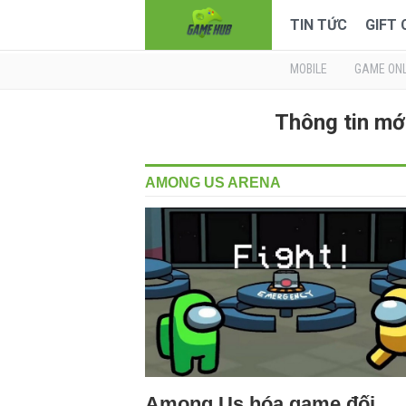
TIN TỨC
GIFT
MOBILE
GAME ONL
Thông tin m
AMONG US ARENA
Among Us hóa game đối