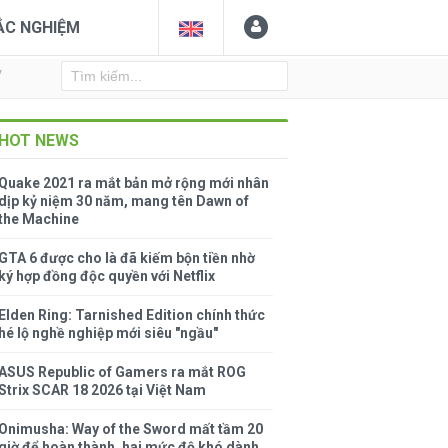
ẮC NGHIỆM
Y
HOT NEWS
Quake 2021 ra mắt bản mở rộng mới nhân
dịp kỷ niệm 30 năm, mang tên Dawn of
the Machine
GTA 6 được cho là đã kiếm bộn tiền nhờ
ký hợp đồng độc quyền với Netflix
Elden Ring: Tarnished Edition chính thức
hé lộ nghề nghiệp mới siêu "ngầu"
ASUS Republic of Gamers ra mắt ROG
Strix SCAR 18 2026 tại Việt Nam
Onimusha: Way of the Sword mất tầm 20
giờ để hoàn thành, hai mức độ khó dành