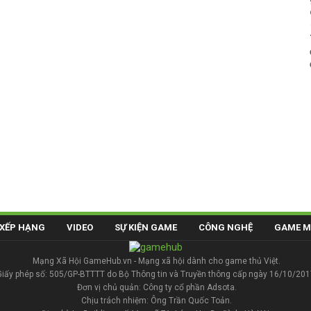
XẾP HẠNG
VIDEO
SỰ KIỆN GAME
CÔNG NGHỆ
GAME M
Mạng Xã Hội GameHub.vn - Mạng xã hội dành cho game thủ Việt.
Giấy phép số: 505/GP-BTTTT do Bộ Thông tin và Truyền thông cấp ngày 16/10/201
Đơn vị chủ quản: Công ty cổ phần Adsota.
Chịu trách nhiệm: Ông Trần Quốc Toản.