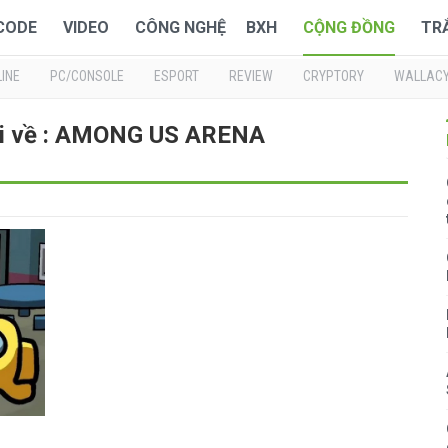
 CODE
VIDEO
CÔNG NGHỆ
BXH
CỘNG ĐỒNG
TR
INE
PC/CONSOLE
ESPORT
REVIEW
CRYPTORY
WALLAC
ới về : AMONG US ARENA