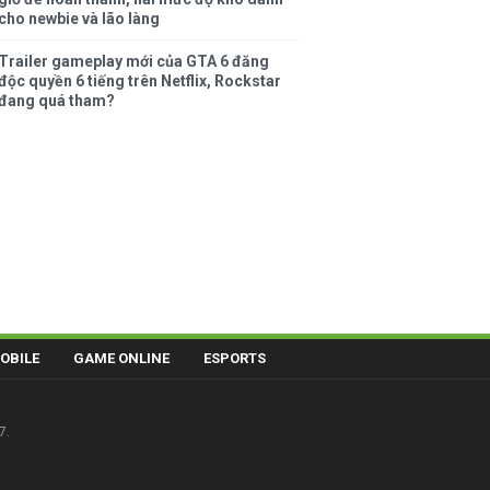
cho newbie và lão làng
Trailer gameplay mới của GTA 6 đăng
độc quyền 6 tiếng trên Netflix, Rockstar
đang quá tham?
OBILE
GAME ONLINE
ESPORTS
7.