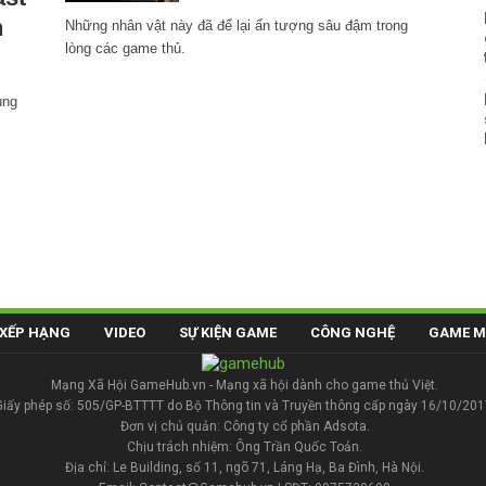
n
Những nhân vật này đã để lại ấn tượng sâu đậm trong
lòng các game thủ.
ùng
XẾP HẠNG
VIDEO
SỰ KIỆN GAME
CÔNG NGHỆ
GAME M
Mạng Xã Hội GameHub.vn - Mạng xã hội dành cho game thủ Việt.
Giấy phép số: 505/GP-BTTTT do Bộ Thông tin và Truyền thông cấp ngày 16/10/201
Đơn vị chủ quản: Công ty cổ phần Adsota.
Chịu trách nhiệm: Ông Trần Quốc Toản.
Địa chỉ: Le Building, số 11, ngõ 71, Láng Hạ, Ba Đình, Hà Nội.