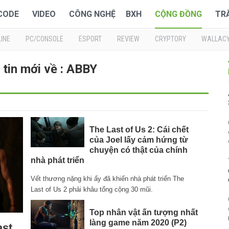
 CODE
VIDEO
CÔNG NGHỆ
BXH
CỘNG ĐỒNG
TR
INE
PC/CONSOLE
ESPORT
REVIEW
CRYPTORY
WALLAC
tin mới về : ABBY
The Last of Us 2: Cái chết
của Joel lấy cảm hứng từ
chuyện có thật của chính
nhà phát triển
Vết thương nặng khi ấy đã khiến nhà phát triển The
Last of Us 2 phải khâu tổng cộng 30 mũi.
Top nhân vật ấn tượng nhất
làng game năm 2020 (P2)
ast