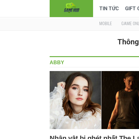
TIN TỨC
GIFT
MOBILE
GAME ONL
Thông 
ABBY
Nhân vật bị ghét nhất The L