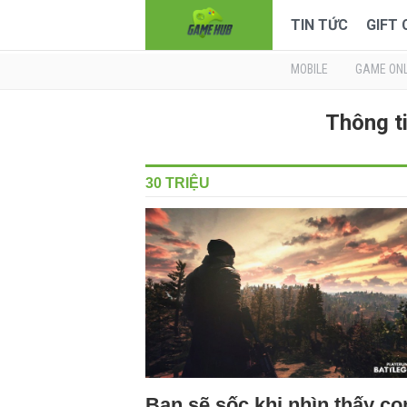
TIN TỨC
GIFT
MOBILE
GAME ONL
Thông ti
30 TRIỆU
Bạn sẽ sốc khi nhìn thấy co