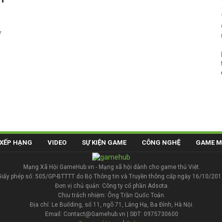
ư
XẾP HẠNG
VIDEO
SỰ KIỆN GAME
CÔNG NGHỆ
GAME M
Mạng Xã Hội GameHub.vn - Mạng xã hội dành cho game thủ Việt.
Giấy phép số: 505/GP-BTTTT do Bộ Thông tin và Truyền thông cấp ngày 16/10/201
Đơn vị chủ quản: Công ty cổ phần Adsota.
Chịu trách nhiệm: Ông Trần Quốc Toản.
Địa chỉ: Le Building, số 11, ngõ 71, Láng Hạ, Ba Đình, Hà Nội.
Email: Contact@Gamehub.vn | SĐT: 0975730600