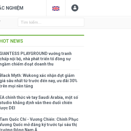
ẮC NGHIỆM
Y
HOT NEWS
GIANTESS PLAYGROUND vướng tranh
chấp nội bộ, nhà phát triển tố đồng sự
ngầm chiếm đoạt doanh thu
Black Myth: Wukong xác nhận đợt giảm
giá sâu nhất từ trước đến nay, ưu đãi 30%
trên mọi nền tảng
EA chính thức về tay Saudi Arabia, một số
studio khẳng định vẫn theo đuổi chiến
lược DEI
Tam Quốc Chí - Vương Chiến: Chinh Phục
Vương Quốc mở đăng ký trước tại sáu thị
trường Đông Nam Á