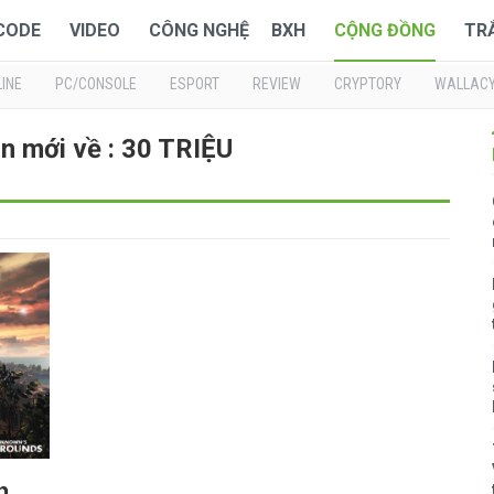
 CODE
VIDEO
CÔNG NGHỆ
BXH
CỘNG ĐỒNG
TR
INE
PC/CONSOLE
ESPORT
REVIEW
CRYPTORY
WALLAC
n mới về : 30 TRIỆU
n