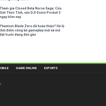
Tham gia Closed Beta Norse Saga: Cửu
Giới Thức Tỉnh, săn DJI Osmo Pocket 3
ngay hôm nay
Phantom Blade Zero đã hoàn thiện? Hé lộ
thời điểm công bố gameplay mới và mở
đặt trước đang đến gần
OBILE
GAME ONLINE
ESPORTS
7.