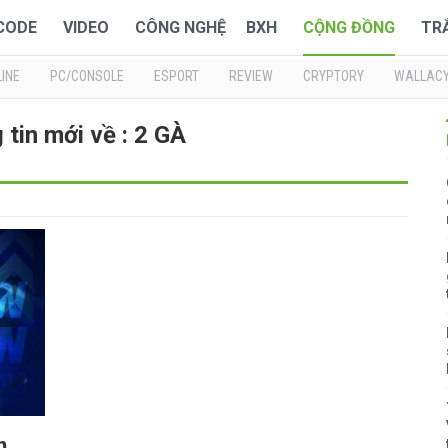
 CODE
VIDEO
CÔNG NGHỆ
BXH
CỘNG ĐỒNG
TR
INE
PC/CONSOLE
ESPORT
REVIEW
CRYPTORY
WALLAC
tin mới về : 2 GÀ
m