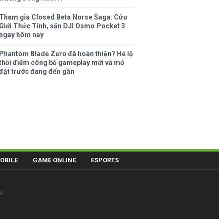
Tham gia Closed Beta Norse Saga: Cửu
Giới Thức Tỉnh, săn DJI Osmo Pocket 3
ngay hôm nay
Phantom Blade Zero đã hoàn thiện? Hé lộ
thời điểm công bố gameplay mới và mở
đặt trước đang đến gần
OBILE
GAME ONLINE
ESPORTS
7.