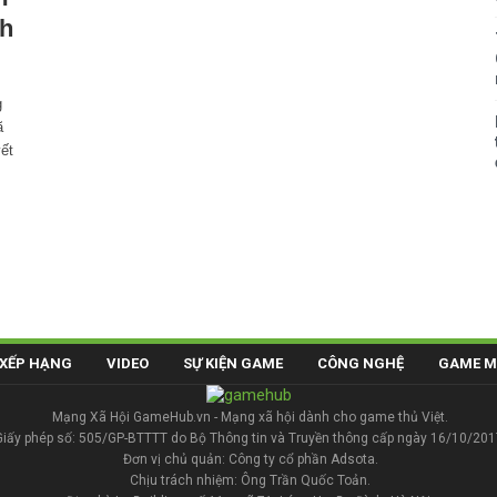
nh
g
ã
yết
XẾP HẠNG
VIDEO
SỰ KIỆN GAME
CÔNG NGHỆ
GAME M
Mạng Xã Hội GameHub.vn - Mạng xã hội dành cho game thủ Việt.
Giấy phép số: 505/GP-BTTTT do Bộ Thông tin và Truyền thông cấp ngày 16/10/201
Đơn vị chủ quản: Công ty cổ phần Adsota.
Chịu trách nhiệm: Ông Trần Quốc Toản.