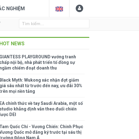
ẮC NGHIỆM
Y
HOT NEWS
GIANTESS PLAYGROUND vướng tranh
chấp nội bộ, nhà phát triển tố đồng sự
ngầm chiếm đoạt doanh thu
Black Myth: Wukong xác nhận đợt giảm
giá sâu nhất từ trước đến nay, ưu đãi 30%
trên mọi nền tảng
EA chính thức về tay Saudi Arabia, một số
studio khẳng định vẫn theo đuổi chiến
lược DEI
Tam Quốc Chí - Vương Chiến: Chinh Phục
Vương Quốc mở đăng ký trước tại sáu thị
trường Đông Nam Á