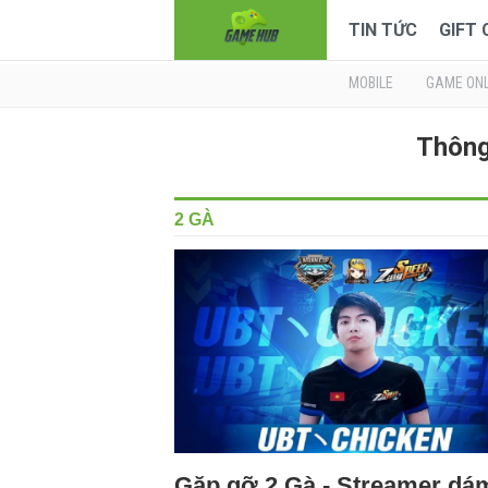
TIN TỨC
GIFT
MOBILE
GAME ONL
Thông 
2 GÀ
Gặp gỡ 2 Gà - Streamer dá