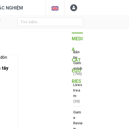
ẮC NGHIỆM
Y
MEDI
A
Bản
tin
CAT
Gam
 tây
eHub
EGO
(790)
RIES
Lives
trea
m
(50)
Gam
e
Revie
w