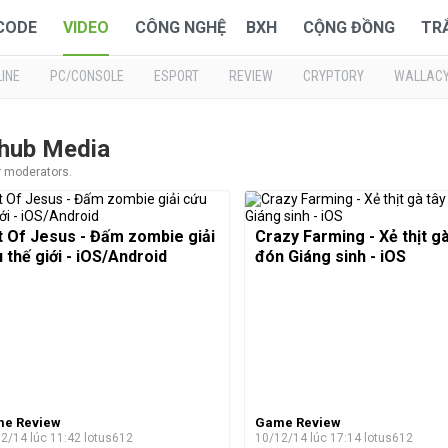
 CODE
VIDEO
CÔNG NGHỆ
BXH
CỘNG ĐỒNG
TR
INE
PC/CONSOLE
ESPORT
REVIEW
CRYPTORY
WALLAC
ehub Media
r moderators.
t Of Jesus - Đấm zombie giải
Crazy Farming - Xẻ thịt gà
 thế giới - iOS/Android
đón Giáng sinh - iOS
e Review
Game Review
2/14 lúc 11:42
lotus612
10/12/14 lúc 17:14
lotus612