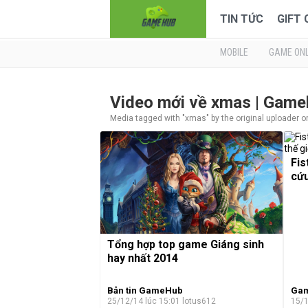
TIN TỨC
GIFT
MOBILE
GAME ONL
Video mới về xmas | Gam
Media tagged with "xmas" by the original uploader o
Fis
cứu
Tổng hợp top game Giáng sinh
hay nhất 2014
Bản tin GameHub
Gam
25/12/14 lúc 15:01
lotus612
15/1