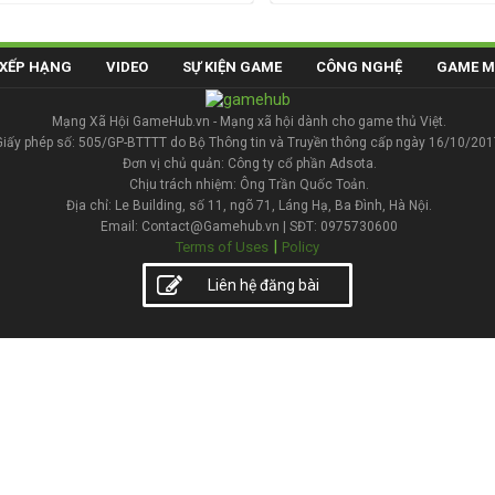
XẾP HẠNG
VIDEO
SỰ KIỆN GAME
CÔNG NGHỆ
GAME M
Mạng Xã Hội GameHub.vn - Mạng xã hội dành cho game thủ Việt.
Giấy phép số: 505/GP-BTTTT do Bộ Thông tin và Truyền thông cấp ngày 16/10/201
Đơn vị chủ quản: Công ty cổ phần Adsota.
Chịu trách nhiệm: Ông Trần Quốc Toản.
Địa chỉ: Le Building, số 11, ngõ 71, Láng Hạ, Ba Đình, Hà Nội.
Email: Contact@Gamehub.vn | SĐT: 0975730600
|
Terms of Uses
Policy
Liên hệ đăng bài