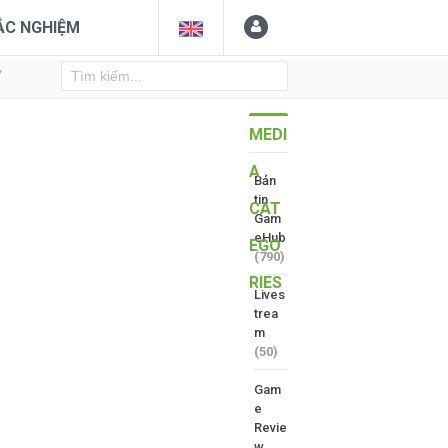
ẮC NGHIỆM
Y
MEDI
A
Bản
tin
CAT
Gam
eHub
EGO
(790)
RIES
Lives
trea
m
(50)
Gam
e
Revie
w