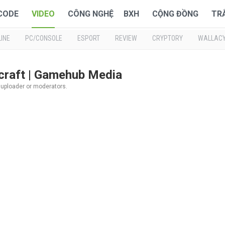
 CODE
VIDEO
CÔNG NGHỆ
BXH
CỘNG ĐỒNG
TR
INE
PC/CONSOLE
ESPORT
REVIEW
CRYPTORY
WALLAC
rcraft | Gamehub Media
l uploader or moderators.