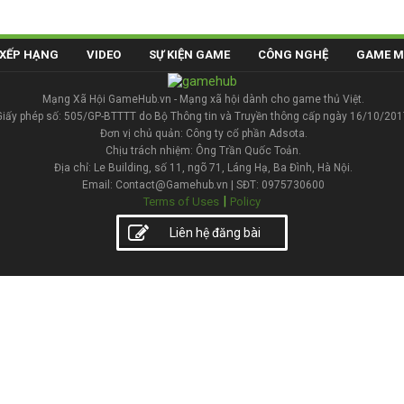
XẾP HẠNG
VIDEO
SỰ KIỆN GAME
CÔNG NGHỆ
GAME M
Mạng Xã Hội GameHub.vn - Mạng xã hội dành cho game thủ Việt.
Giấy phép số: 505/GP-BTTTT do Bộ Thông tin và Truyền thông cấp ngày 16/10/201
Đơn vị chủ quản: Công ty cổ phần Adsota.
Chịu trách nhiệm: Ông Trần Quốc Toản.
Địa chỉ: Le Building, số 11, ngõ 71, Láng Hạ, Ba Đình, Hà Nội.
Email: Contact@Gamehub.vn | SĐT: 0975730600
|
Terms of Uses
Policy
Liên hệ đăng bài