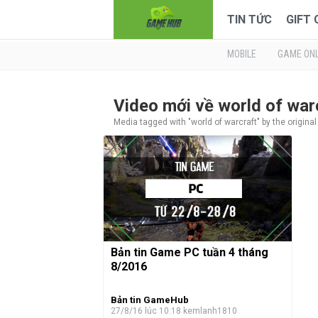
TIN TỨC
GIFT
MOBILE
GAME ONL
Video mới về world of wa
Media tagged with "world of warcraft" by the origina
Bản tin Game PC tuần 4 tháng
8/2016
Bản tin GameHub
27/8/16 lúc 10:18
kemlanh1810