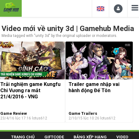
Video mới về unity 3d | Gamehub Media
Media tagged with "unity 3d" by the original uploader or moderators.
Trailer game nhập vai
Trải nghiệm game Kungfu
hành động Đế Tôn
Chi Vương ra mắt
21/4/2016 - VNG
Game Review
Game Trailers
23/4/16 lúc 17:16
lotus612
2/10/15 lúc 10:26
lotus612
TRANG CHỦ
GIFTCODE
BẢNG XẾP HẠNG
VIDEO