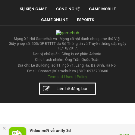
SỰ KIỆN GAME
CÔNG NGHỆ
GAME MOBILE
GAME ONLINE
ESPORTS
Mạng Xã Hội GameHub.vn - Mạng xã hội dành cho game thủ Việt.
Giấy phép số: 505/GP-BTTTT do Bộ Thông tin và Truyền thông cấp ngày
16/10/2017.
Đơn vị chủ quản: Công ty cổ phần Adsota.
Chịu trách nhiệm: Ông Trần Quốc Toản.
Địa chỉ: Le Building, số 11, ngõ 71, Láng Hạ, Ba Đình, Hà Nội.
Email: Contact@Gamehub.vn | SĐT: 0975730600
|
Terms of Uses
Policy
Liên hệ đăng bài
×
Video mới về unity 3d