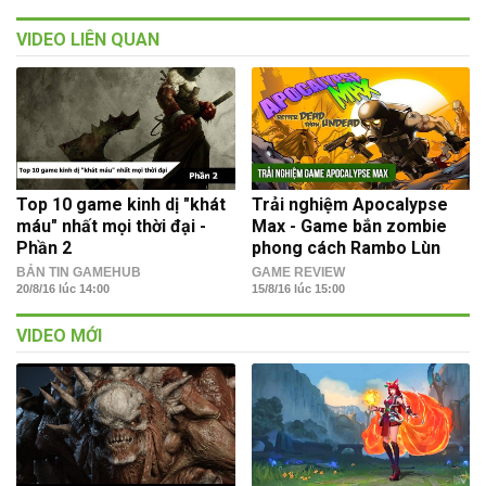
VIDEO LIÊN QUAN
Top 10 game kinh dị "khát
Trải nghiệm Apocalypse
máu" nhất mọi thời đại -
Max - Game bắn zombie
Phần 2
phong cách Rambo Lùn
BẢN TIN GAMEHUB
GAME REVIEW
20/8/16 lúc 14:00
15/8/16 lúc 15:00
VIDEO MỚI