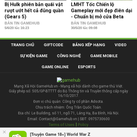
Bị Hulk phiên bản quái vật
LMHT Tốc Chiến lộ
rượt ướt hết cả đũng quần
Gameplay mới đẹp điên dại
(Gears 5)
- Chuẩn bị mở cửa Beta
BẢN TIN GAMEHUB
BẢN TIN GAMEHUB
5/6/20 lúc 16:23
30/5/20 lúc 09:08
TRANG CHỦ
GIFTCODE
BẢNG XẾP HẠNG
VIDEO
SỰ KIỆN GAME
CÔNG NGHỆ
GAME MOBILE
GAME ONLINE
ESPORTS
Mạng Xã Hội GameHub.vn - Mạng xã hội dành cho game thủ Việt.
Giấy phép số: 505/GP-BTTTT do Bộ Thông tin và Truyền thông cấp ngày
16/10/2017.
Đơn vị chủ quản: Công ty cổ phần Adsota.
Chịu trách nhiệm: Ông Trần Quốc Toản.
Địa chỉ: Le Building, số 11, ngõ 71, Láng Hạ, Ba Đình, Hà Nội.
Email: Contact@Gamehub.vn | SĐT: 0975730600
|
Terms of Uses
Policy
×
[Truyện Game 18+] World War Z
Liên hệ đăng bài