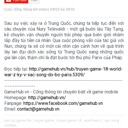
Cuộc Sống
, Đăng bởi
emily1
5/9/15 lúc 08:55
Sau sự việc xảy ra ở Trung Quốc, chúng ta tiếp tục đến với
câu chuyện của Nury Televaldi - một gã buôn lậu Tây Tạng,
kẻ chuyên vận chuyển người trái phép qua biên giới nhằm
lấp đầy túi tiền cá nhân. Qua cuộc phỏng vấn của tác giả với
Nuri, chúng ta sẽ có một cái nhìn cận cảnh hơn về quá trình
lây lan đại dịch xác sống từ Trung Quốc sang những quốc
gia lân cận, thậm chí là đặt bước tới thủ phủ Paris của Pháp.​
Đọc tiếp tại:
http://gamehub.vn/hub/truyen-game-18-world-
war-z-ky-v-xac-song-do-bo-paris.5309/
---------------------------------------------------------------------
------------------
GameHub.vn - Cổng thông tin chuyên biệt về game mobile
Homepage:
http://gamehub.vn/
Fanpage:
https://www.facebook.com/gamehub.vn
Email:
contact@gamehub.vn
tam su game thu ,
truyen game ,
truyen game 18 ,
world war z ,
xac song ,
zombie ,