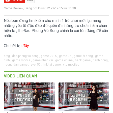
Game Review
, Đăng bởi
lotus612
22/12/15 lúc 11:30
Nếu bạn đang tìm kiếm cho mình 1 trò chơi mới lạ, mang
những yếu tố độc đáo để quên đi những trò chơi nhàm chán
hiện tại, thì Đao Phong Vô Song chính là cái tên đáng để cân
nhắc.
Chi tiết tại
đây
.
arpg ,
dao phong vo song ,
game 2015 ,
game 3d ,
game di dong ,
game
dinh ,
game mobile ,
game nhap vai ,
game online ,
hack game ,
hanh dong ,
huong dan game ,
level 50 ,
link tai game ,
vtc mobile ,
VIDEO LIÊN QUAN