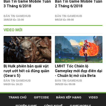
Bản Tin Game Mobile Tuần
Bản Tin Game Mobile Tuần
3 Tháng 6/2018
2 Tháng 6/2018
BẢN TIN GAMEHUB
BẢN TIN GAMEHUB
16/6/18 lúc 15:00
9/6/18 lúc 09:00
VIDEO MỚI
Bị Hulk phiên bản quái vật
LMHT Tốc Chiến lộ
rượt ướt hết cả đũng quần
Gameplay mới đẹp điên dại
(Gears 5)
- Chuẩn bị mở cửa Beta
BẢN TIN GAMEHUB
BẢN TIN GAMEHUB
5/6/20 lúc 16:23
30/5/20 lúc 09:08
TRANG CHỦ
GIFTCODE
BẢNG XẾP HẠNG
VIDEO
SỰ KIỆN GAME
CÔNG NGHỆ
GAME MOBILE