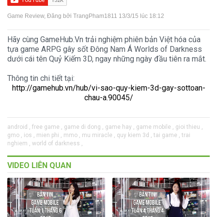
Game Review
, Đăng bởi
TrangPham1811
13/3/15 lúc 18:12
Hãy cùng GameHub.Vn trải nghiệm phiên bản Việt hóa của
tựa game ARPG gây sốt Đông Nam Á Worlds of Darkness
dưới cái tên Quỷ Kiếm 3D, ngay những ngày đầu tiên ra mắt.
Thông tin chi tiết tại:
http://gamehub.vn/hub/vi-sao-quy-kiem-3d-gay-sottoan-
chau-a.90045/
android ,
free game ,
game di dong ,
game hay ,
game mobile ,
gioi thieu ,
gmo ,
ios ,
mien phi ,
mmo ,
mu miracle ,
quy kiem 3d ,
tai game ,
trai
nghiem ,
world of darkness ,
VIDEO LIÊN QUAN