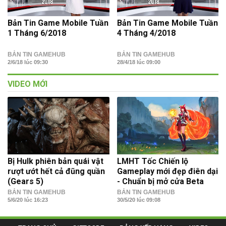
Bản Tin Game Mobile Tuần
Bản Tin Game Mobile Tuần
1 Tháng 6/2018
4 Tháng 4/2018
BẢN TIN GAMEHUB
BẢN TIN GAMEHUB
2/6/18 lúc 09:30
28/4/18 lúc 09:00
VIDEO MỚI
Bị Hulk phiên bản quái vật
LMHT Tốc Chiến lộ
rượt ướt hết cả đũng quần
Gameplay mới đẹp điên dại
(Gears 5)
- Chuẩn bị mở cửa Beta
BẢN TIN GAMEHUB
BẢN TIN GAMEHUB
5/6/20 lúc 16:23
30/5/20 lúc 09:08