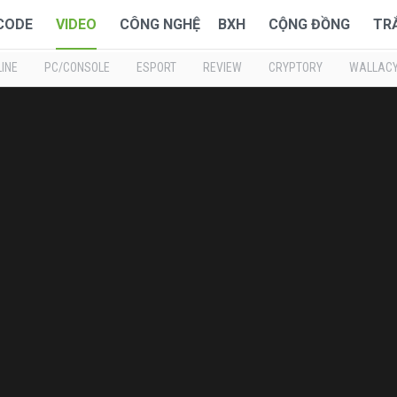
 CODE
VIDEO
CÔNG NGHỆ
BXH
CỘNG ĐỒNG
TR
INE
PC/CONSOLE
ESPORT
REVIEW
CRYPTORY
WALLAC