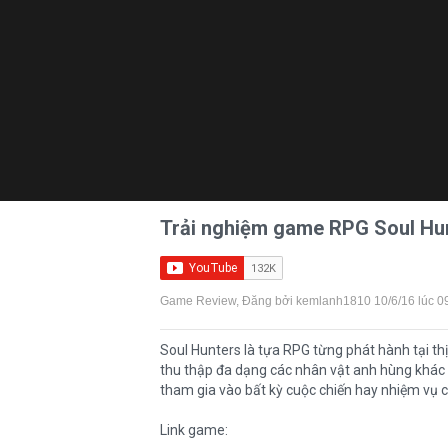
Trải nghiệm game RPG Soul Hun
Game Review
, Đăng bởi
kemlanh1810
10/6/16 lúc 0
Soul Hunters là tựa RPG từng phát hành tại thị
thu thập đa dạng các nhân vật anh hùng khác n
tham gia vào bất kỳ cuộc chiến hay nhiệm vụ 
Link game: