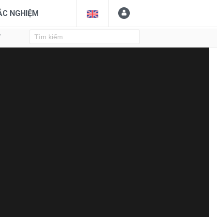
ẮC NGHIỆM
Y