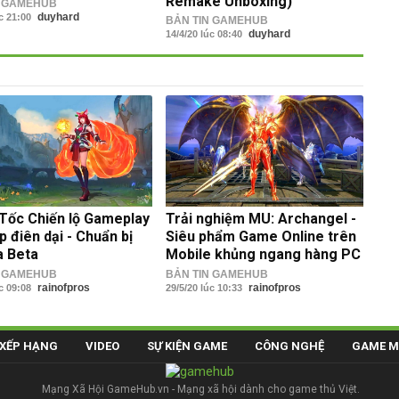
Remake Unboxing)
N GAMEHUB
duyhard
úc 21:00
BẢN TIN GAMEHUB
duyhard
14/4/20 lúc 08:40
ốc Chiến lộ Gameplay
Trải nghiệm MU: Archangel -
p điên dại - Chuẩn bị
Siêu phẩm Game Online trên
a Beta
Mobile khủng ngang hàng PC
N GAMEHUB
BẢN TIN GAMEHUB
rainofpros
rainofpros
úc 09:08
29/5/20 lúc 10:33
XẾP HẠNG
VIDEO
SỰ KIỆN GAME
CÔNG NGHỆ
GAME M
Mạng Xã Hội GameHub.vn - Mạng xã hội dành cho game thủ Việt.