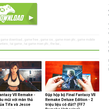
game download ,
game free ,
game ios ,
game mien phi ,
game mobile
nters ,
tai game ,
tai game mien phi ,
the bai ,
Fantasy VII Remake -
Đập hộp bộ Final Fantasy VII
u mũi với màn thả
Remake Deluxe Edition - 2
của Tifa và Jesse
triệu liệu có đắt? (FF7