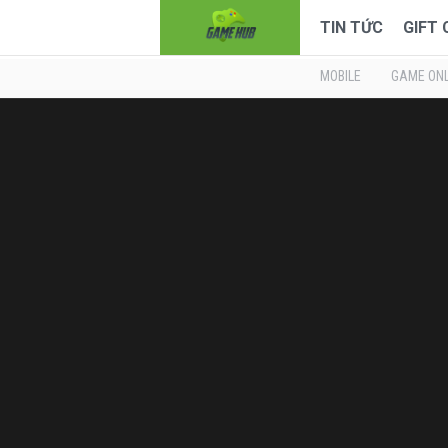
TIN TỨC
GIFT
MOBILE
GAME ONL