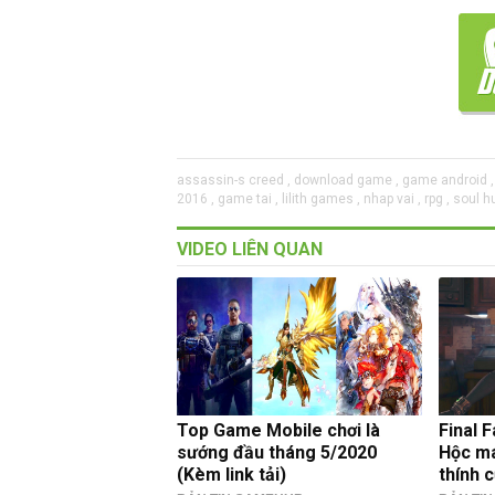
assassin-s creed ,
download game ,
game android ,
2016 ,
game tai ,
lilith games ,
nhap vai ,
rpg ,
soul hu
VIDEO LIÊN QUAN
Top Game Mobile chơi là
Final 
sướng đầu tháng 5/2020
Hộc má
(Kèm link tải)
thính 