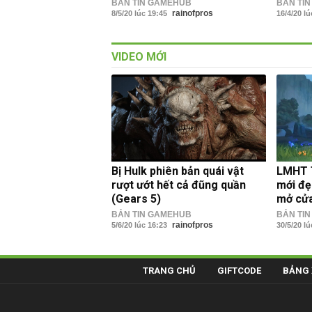
BẢN TIN GAMEHUB
BẢN TI
rainofpros
8/5/20 lúc 19:45
16/4/20 l
VIDEO MỚI
Bị Hulk phiên bản quái vật
LMHT T
rượt ướt hết cả đũng quần
mới đẹ
(Gears 5)
mở cử
BẢN TIN GAMEHUB
BẢN TI
rainofpros
5/6/20 lúc 16:23
30/5/20 l
TRANG CHỦ
GIFTCODE
BẢNG 